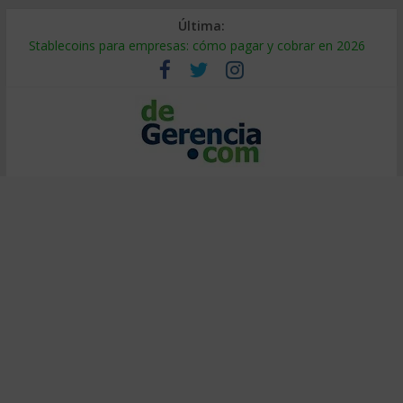
Última:
Stablecoins para empresas: cómo pagar y cobrar en 2026
Despido silencioso: qué es y por qué sale tan caro
IA en selección de personal: cómo auditarla a tiempo
Trabajo forzoso en la cadena de suministro: qué hacer
Mercado hispano de EE. UU.: cómo segmentarlo y venderle