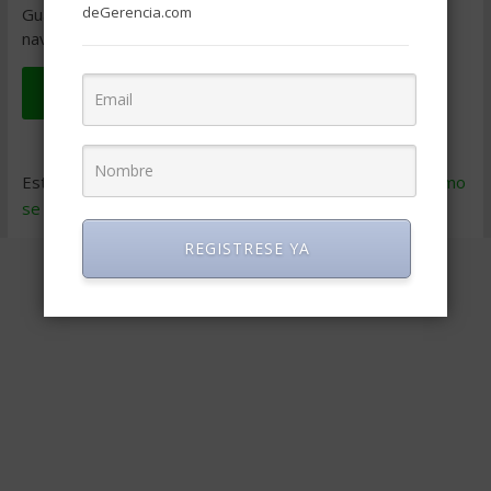
deGerencia.com
Guarda mi nombre, correo electrónico y web en este
navegador para la próxima vez que comente.
Este sitio usa Akismet para reducir el spam.
Aprende cómo
se procesan los datos de tus comentarios
.
REGISTRESE YA