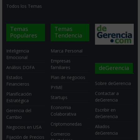
Todos los Temas
Temas
Temas
Populares
Tendencia
Inteligencia
Marca Personal
Emocional
Empresas
deGerencia
Análisis DOFA
familiares
Estados
Plan de negocios
Sobre deGerencia
Financieros
PYME
Contactar a
Planificación
Startups
deGerencia
Estratégica
Economia
Escribir en
Gerencia del
Colaborativa
deGerencia
Cambio
Criptomonedas
Aliados
Negocios en USA
deGerencia
Comercio
Fijación de Precios