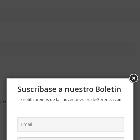
Suscríbase a nuestro Boletin
Le notificaremos de las novedades en deGerencia.com
ste navegador para la próxima vez que comente.