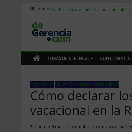
Última:
Stablecoins para empresas: cómo pagar y c
Despido silencioso: qué es y por qué sale ta
IA en selección de personal: cómo auditarla
Trabajo forzoso en la cadena de suministro:
Mercado hispano de EE. UU.: cómo segmenta
TEMAS DE GERENCIA
CONTENIDO DE
Impuestos
Viajes, Turismo, Hospitalidad
Cómo declarar los
vacacional en la 
El boom del mercado inmobiliario vacacional ha ll