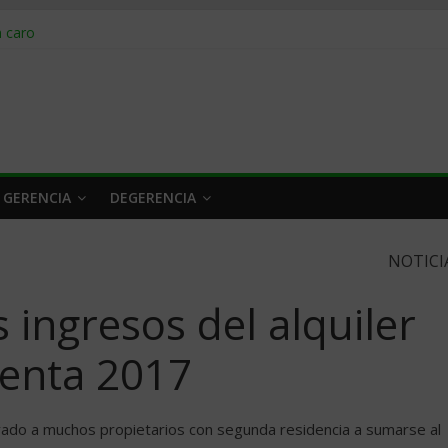
obrar en 2026
n caro
 a tiempo
 qué hacer
rlo y venderle
 GERENCIA
DEGERENCIA
NOTICI
 ingresos del alquiler
Renta 2017
evado a muchos propietarios con segunda residencia a sumarse al