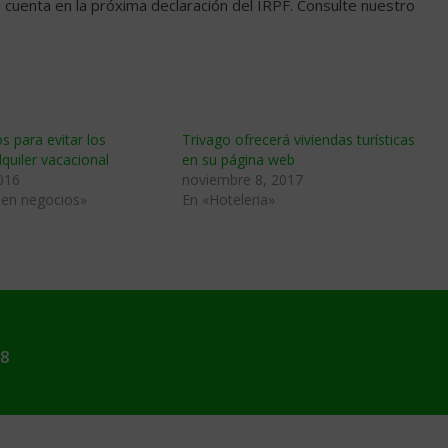
n cuenta en la próxima declaración del IRPF. Consulte nuestro
s para evitar los
Trivago ofrecerá viviendas turísticas
lquiler vacacional
en su página web
016
noviembre 8, 2017
 en negocios»
En «Hoteleria»
18