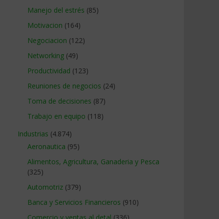
Manejo del estrés
(85)
Motivacion
(164)
Negociacion
(122)
Networking
(49)
Productividad
(123)
Reuniones de negocios
(24)
Toma de decisiones
(87)
Trabajo en equipo
(118)
Industrias
(4.874)
Aeronautica
(95)
Alimentos, Agricultura, Ganaderia y Pesca
(325)
Automotriz
(379)
Banca y Servicios Financieros
(910)
Comercio y ventas al detal
(336)