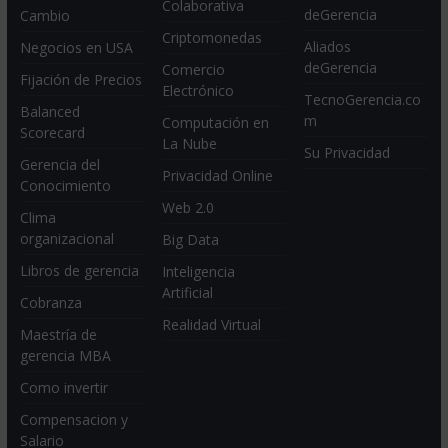
Colaborativa
deGerencia
Cambio
Criptomonedas
Aliados
Negocios en USA
deGerencia
Comercio
Fijación de Precios
Electrónico
TecnoGerencia.co
Balanced
m
Computación en
Scorecard
La Nube
Su Privacidad
Gerencia del
Privacidad Online
Conocimiento
Web 2.0
Clima
organizacional
Big Data
Libros de gerencia
Inteligencia
Artificial
Cobranza
Realidad Virtual
Maestría de
gerencia MBA
Como invertir
Compensacion y
Salario