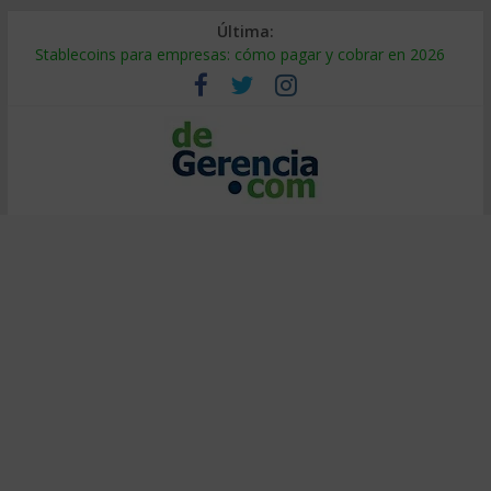
Última:
Stablecoins para empresas: cómo pagar y cobrar en 2026
Despido silencioso: qué es y por qué sale tan caro
IA en selección de personal: cómo auditarla a tiempo
Trabajo forzoso en la cadena de suministro: qué hacer
Mercado hispano de EE. UU.: cómo segmentarlo y venderle