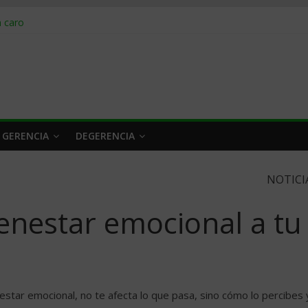
obrar en 2026
n caro
 a tiempo
 qué hacer
rlo y venderle
 GERENCIA
DEGERENCIA
NOTICI
enestar emocional a tu
nestar emocional, no te afecta lo que pasa, sino cómo lo percibes 