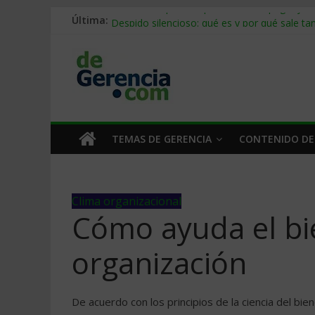
Última:
Stablecoins para empresas: cómo pagar y c
Despido silencioso: qué es y por qué sale ta
IA en selección de personal: cómo auditarla
Trabajo forzoso en la cadena de suministro:
Mercado hispano de EE. UU.: cómo segmenta
TEMAS DE GERENCIA
CONTENIDO DE
Clima organizacional
Cómo ayuda el bi
organización
De acuerdo con los principios de la ciencia del bie