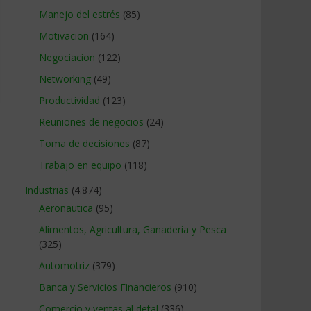
Manejo del estrés
(85)
Motivacion
(164)
Negociacion
(122)
Networking
(49)
Productividad
(123)
Reuniones de negocios
(24)
Toma de decisiones
(87)
Trabajo en equipo
(118)
Industrias
(4.874)
Aeronautica
(95)
Alimentos, Agricultura, Ganaderia y Pesca
(325)
Automotriz
(379)
Banca y Servicios Financieros
(910)
Comercio y ventas al detal
(336)