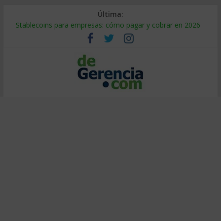
Última:
Stablecoins para empresas: cómo pagar y cobrar en 2026
Despido silencioso: qué es y por qué sale tan caro
IA en selección de personal: cómo auditarla a tiempo
Trabajo forzoso en la cadena de suministro: qué hacer
Mercado hispano de EE. UU.: cómo segmentarlo y venderle