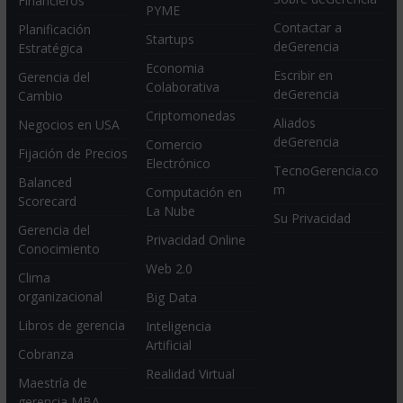
Financieros
PYME
Contactar a
Planificación
Startups
deGerencia
Estratégica
Economia
Escribir en
Gerencia del
Colaborativa
deGerencia
Cambio
Criptomonedas
Aliados
Negocios en USA
deGerencia
Comercio
Fijación de Precios
Electrónico
TecnoGerencia.co
Balanced
m
Computación en
Scorecard
La Nube
Su Privacidad
Gerencia del
Privacidad Online
Conocimiento
Web 2.0
Clima
organizacional
Big Data
Libros de gerencia
Inteligencia
Artificial
Cobranza
Realidad Virtual
Maestría de
gerencia MBA