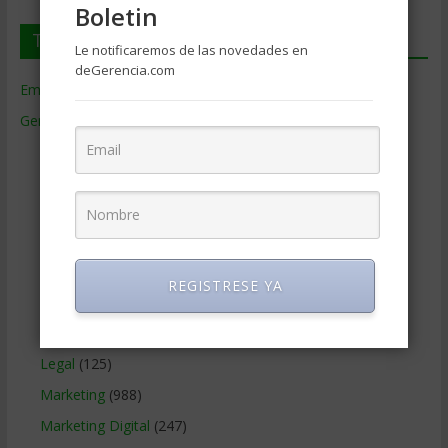
Boletin
Temas de Gerencia
Le notificaremos de las novedades en
deGerencia.com
Empresas de Gerencia
(38)
Gerencia
(9.477)
Ciencias Económicas
(80)
Contabilidad
(466)
Educacion Gerencial
(454)
Estrategia Empresarial
(304)
Finanzas Corporativas
(748)
REGISTRESE YA
Gerencia social y ambiental
(223)
Gobierno Corporativo
(11)
Legal
(125)
Marketing
(988)
Marketing Digital
(247)