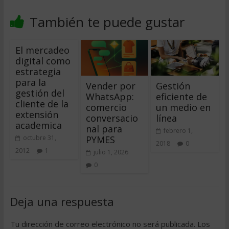
También te puede gustar
El mercadeo
digital como
estrategia
para la
Vender por
Gestión
gestión del
WhatsApp:
eficiente de
cliente de la
comercio
un medio en
extensión
conversacio
línea
academica
nal para
febrero 1,
PYMES
octubre 31,
2018
0
2012
1
julio 1, 2026
0
Deja una respuesta
Tu dirección de correo electrónico no será publicada.
Los