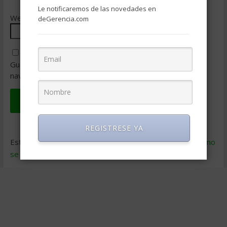
Le notificaremos de las novedades en
Web
deGerencia.com
Guarda mi nombre, correo electrónico y web en este
navegador para la próxima vez que comente.
REGISTRESE YA
Este sitio usa Akismet para reducir el spam.
Aprende cómo
se procesan los datos de tus comentarios
.