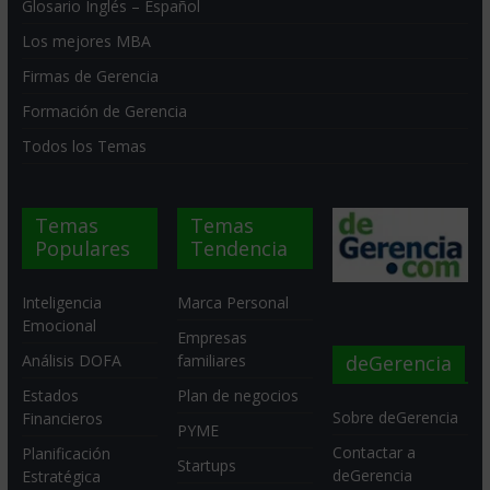
Glosario Inglés – Español
Los mejores MBA
Firmas de Gerencia
Formación de Gerencia
Todos los Temas
Temas
Temas
Populares
Tendencia
Inteligencia
Marca Personal
Emocional
Empresas
deGerencia
Análisis DOFA
familiares
Estados
Plan de negocios
Sobre deGerencia
Financieros
PYME
Contactar a
Planificación
Startups
deGerencia
Estratégica