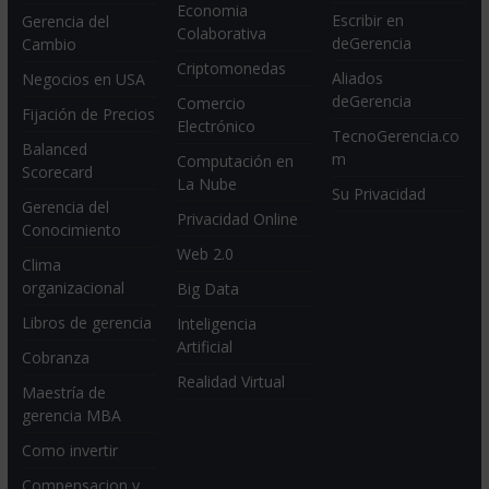
Economia
Escribir en
Gerencia del
Colaborativa
deGerencia
Cambio
Criptomonedas
Aliados
Negocios en USA
deGerencia
Comercio
Fijación de Precios
Electrónico
TecnoGerencia.co
Balanced
m
Computación en
Scorecard
La Nube
Su Privacidad
Gerencia del
Privacidad Online
Conocimiento
Web 2.0
Clima
organizacional
Big Data
Libros de gerencia
Inteligencia
Artificial
Cobranza
Realidad Virtual
Maestría de
gerencia MBA
Como invertir
Compensacion y