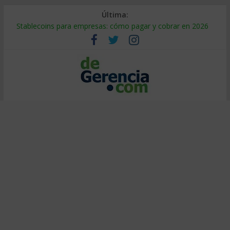
Última:
Stablecoins para empresas: cómo pagar y cobrar en 2026
Despido silencioso: qué es y por qué sale tan caro
IA en selección de personal: cómo auditarla a tiempo
Trabajo forzoso en la cadena de suministro: qué hacer
Mercado hispano de EE. UU.: cómo segmentarlo y venderle