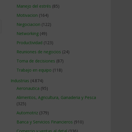
Manejo del estrés
(85)
Motivacion
(164)
Negociacion
(122)
Networking
(49)
Productividad
(123)
Reuniones de negocios
(24)
Toma de decisiones
(87)
Trabajo en equipo
(118)
Industrias
(4.874)
Aeronautica
(95)
Alimentos, Agricultura, Ganaderia y Pesca
(325)
Automotriz
(379)
Banca y Servicios Financieros
(910)
Comercio y ventas al detal
(336)