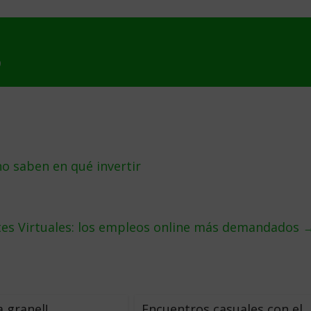
9
o saben en qué invertir
ntes Virtuales: los empleos online más demandados
a granel!
Encuentros casuales con el