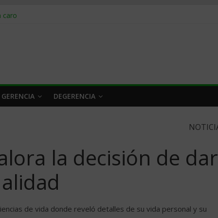
obrar en 2026
n caro
 a tiempo
 qué hacer
rlo y venderle
 GERENCIA
DEGERENCIA
NOTICI
lora la decisión de dar
ualidad
encias de vida donde reveló detalles de su vida personal y su