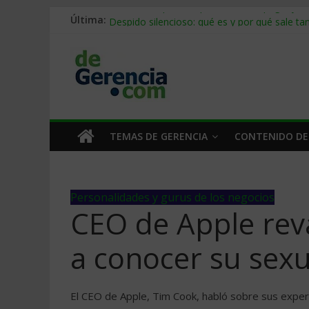
Stablecoins para empresas: cómo pagar y c
Última:
Despido silencioso: qué es y por qué sale ta
IA en selección de personal: cómo auditarla
Trabajo forzoso en la cadena de suministro:
Mercado hispano de EE. UU.: cómo segmenta
TEMAS DE GERENCIA
CONTENIDO DE
Personalidades y gurus de los negocios
CEO de Apple reva
a conocer su sex
El CEO de Apple, Tim Cook, habló sobre sus experi