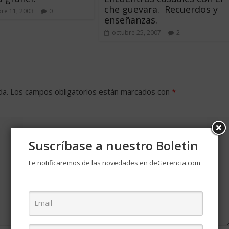
che guevara. Recuerdos y
re 11, 2003
0
enseñanzas.
octubre 25, 2007
2
da.
Los campos obligatorios están marcados con
*
Suscríbase a nuestro Boletin
Le notificaremos de las novedades en deGerencia.com