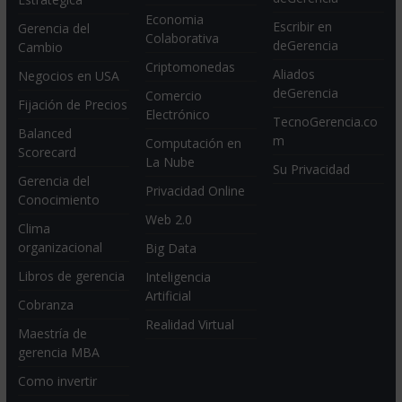
Economia
Escribir en
Gerencia del
Colaborativa
deGerencia
Cambio
Criptomonedas
Aliados
Negocios en USA
deGerencia
Comercio
Fijación de Precios
Electrónico
TecnoGerencia.co
Balanced
m
Computación en
Scorecard
La Nube
Su Privacidad
Gerencia del
Privacidad Online
Conocimiento
Web 2.0
Clima
organizacional
Big Data
Libros de gerencia
Inteligencia
Artificial
Cobranza
Realidad Virtual
Maestría de
gerencia MBA
Como invertir