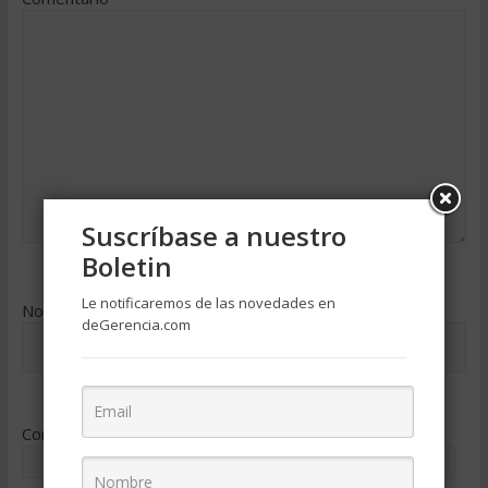
Suscríbase a nuestro
Boletin
Le notificaremos de las novedades en
Nombre
*
deGerencia.com
Correo electrónico
*