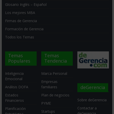
Glosario Inglés – Español
Los mejores MBA
Firmas de Gerencia
Formación de Gerencia
Todos los Temas
Temas
Temas
Populares
Tendencia
Inteligencia
Marca Personal
Emocional
Empresas
deGerencia
Análisis DOFA
familiares
Estados
Plan de negocios
Sobre deGerencia
Financieros
PYME
Contactar a
Planificación
Startups
deGerencia
Estratégica