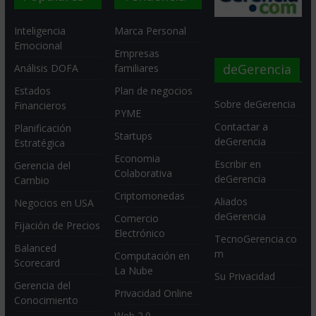
Inteligencia
Marca Personal
Emocional
Empresas
deGerencia
Análisis DOFA
familiares
Estados
Plan de negocios
Sobre deGerencia
Financieros
PYME
Contactar a
Planificación
Startups
deGerencia
Estratégica
Economia
Escribir en
Gerencia del
Colaborativa
deGerencia
Cambio
Criptomonedas
Aliados
Negocios en USA
deGerencia
Comercio
Fijación de Precios
Electrónico
TecnoGerencia.co
Balanced
m
Computación en
Scorecard
La Nube
Su Privacidad
Gerencia del
Privacidad Online
Conocimiento
Web 2.0