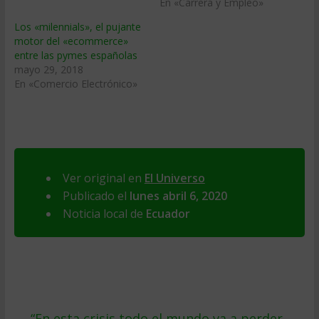
En «Carrera y Empleo»
Los «milennials», el pujante
motor del «ecommerce»
entre las pymes españolas
mayo 29, 2018
En «Comercio Electrónico»
Ver original en
El Universo
Publicado el
lunes abril 6, 2020
Noticia local de
Ecuador
←
“En esta crisis todo el mundo va a perder