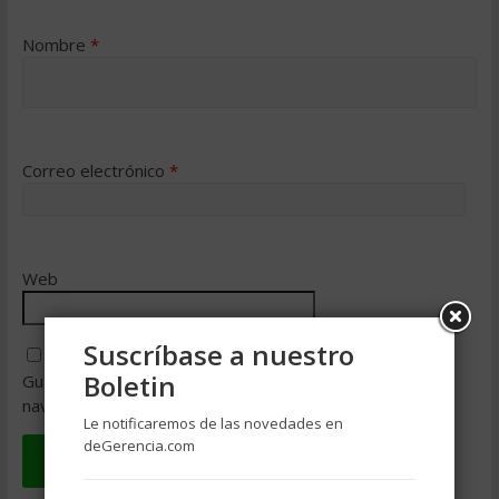
Nombre
*
Correo electrónico
*
Web
Suscríbase a nuestro
Boletin
Guarda mi nombre, correo electrónico y web en este
navegador para la próxima vez que comente.
Le notificaremos de las novedades en
deGerencia.com