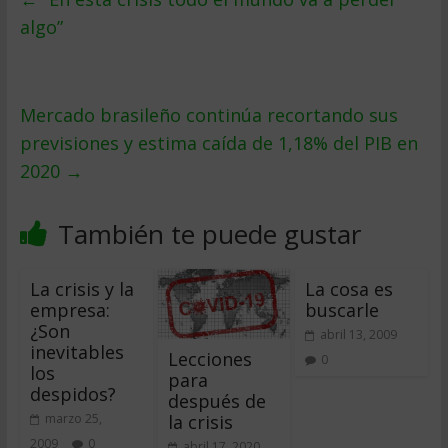
algo”
Mercado brasileño continúa recortando sus
previsiones y estima caída de 1,18% del PIB en
2020
→
También te puede gustar
La crisis y la
La cosa es
empresa:
buscarle
¿Son
abril 13, 2009
inevitables
Lecciones
0
los
para
despidos?
después de
la crisis
marzo 25,
2009
0
abril 17, 2020