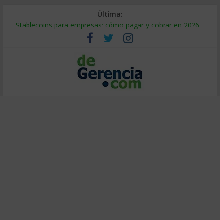
Última:
Stablecoins para empresas: cómo pagar y cobrar en 2026
Despido silencioso: qué es y por qué sale tan caro
IA en selección de personal: cómo auditarla a tiempo
Trabajo forzoso en la cadena de suministro: qué hacer
Mercado hispano de EE. UU.: cómo segmentarlo y venderle