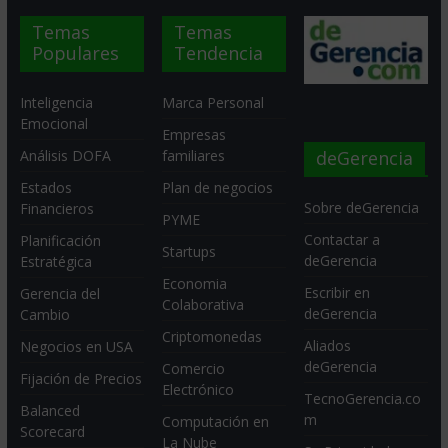
Temas
Temas
Populares
Tendencia
Inteligencia
Marca Personal
Emocional
Empresas
deGerencia
Análisis DOFA
familiares
Estados
Plan de negocios
Sobre deGerencia
Financieros
PYME
Contactar a
Planificación
Startups
deGerencia
Estratégica
Economia
Escribir en
Gerencia del
Colaborativa
deGerencia
Cambio
Criptomonedas
Aliados
Negocios en USA
deGerencia
Comercio
Fijación de Precios
Electrónico
TecnoGerencia.co
Balanced
m
Computación en
Scorecard
La Nube