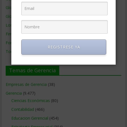
Glosario
Glosario Inglés – Español
Los mejores MBA
Firmas de Gerencia
Formación de Gerencia
REGISTRESE YA
Todos los Temas
Temas de Gerencia
Empresas de Gerencia
(38)
Gerencia
(9.477)
Ciencias Económicas
(80)
Contabilidad
(466)
Educacion Gerencial
(454)
Estrategia Empresarial
(304)