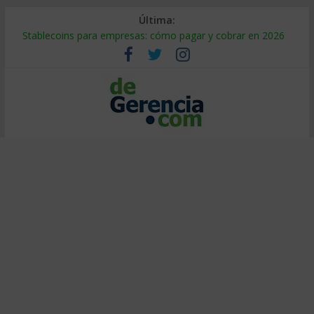
Última:
Stablecoins para empresas: cómo pagar y cobrar en 2026
Despido silencioso: qué es y por qué sale tan caro
IA en selección de personal: cómo auditarla a tiempo
Trabajo forzoso en la cadena de suministro: qué hacer
Mercado hispano de EE. UU.: cómo segmentarlo y venderle