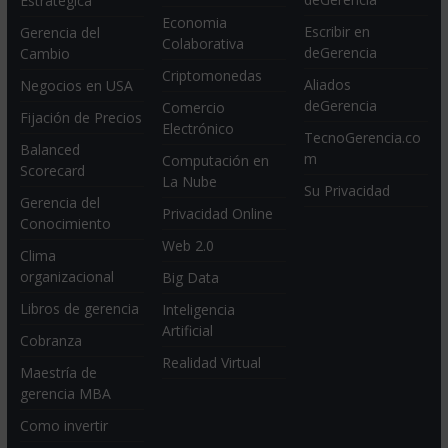
Estratégica
Economia
Escribir en
Gerencia del
Colaborativa
deGerencia
Cambio
Criptomonedas
Aliados
Negocios en USA
deGerencia
Comercio
Fijación de Precios
Electrónico
TecnoGerencia.co
Balanced
m
Computación en
Scorecard
La Nube
Su Privacidad
Gerencia del
Privacidad Online
Conocimiento
Web 2.0
Clima
organizacional
Big Data
Libros de gerencia
Inteligencia
Artificial
Cobranza
Realidad Virtual
Maestría de
gerencia MBA
Como invertir