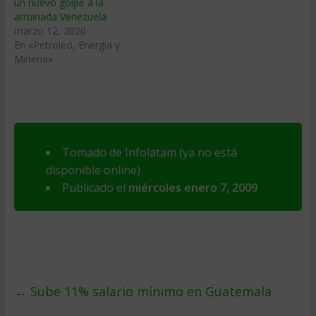
un nuevo golpe a la
arruinada Venezuela
marzo 12, 2020
En «Petroleo, Energia y
Mineria»
Tomado de Infolatam (ya no está
disponible online)
Publicado el
miércoles enero 7, 2009
←
Sube 11% salario mí­nimo en Guatemala