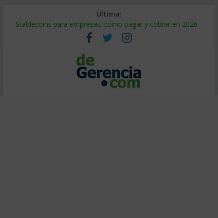
Última:
Stablecoins para empresas: cómo pagar y cobrar en 2026
Despido silencioso: qué es y por qué sale tan caro
IA en selección de personal: cómo auditarla a tiempo
Trabajo forzoso en la cadena de suministro: qué hacer
Mercado hispano de EE. UU.: cómo segmentarlo y venderle