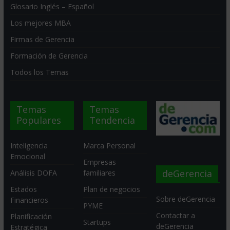
Glosario Inglés – Español
Los mejores MBA
Firmas de Gerencia
Formación de Gerencia
Todos los Temas
Temas
Temas
Populares
Tendencia
Inteligencia
Marca Personal
Emocional
Empresas
deGerencia
Análisis DOFA
familiares
Estados
Plan de negocios
Sobre deGerencia
Financieros
PYME
Contactar a
Planificación
Startups
deGerencia
Estratégica