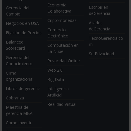
Economia
Escribir en
Gerencia del
Colaborativa
deGerencia
Cambio
Criptomonedas
Aliados
Negocios en USA
deGerencia
Comercio
Fijación de Precios
Electrónico
TecnoGerencia.co
Balanced
m
Computación en
Scorecard
La Nube
Su Privacidad
Gerencia del
Privacidad Online
Conocimiento
Web 2.0
Clima
organizacional
Big Data
Libros de gerencia
Inteligencia
Artificial
Cobranza
Realidad Virtual
Maestría de
gerencia MBA
Como invertir