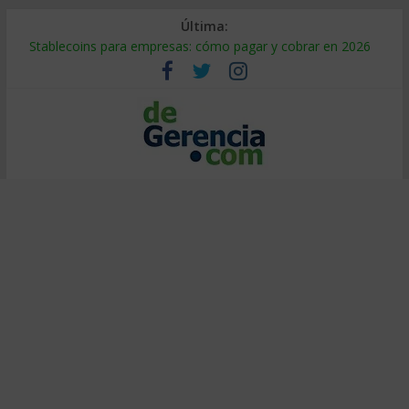
Última:
Stablecoins para empresas: cómo pagar y cobrar en 2026
Despido silencioso: qué es y por qué sale tan caro
IA en selección de personal: cómo auditarla a tiempo
Trabajo forzoso en la cadena de suministro: qué hacer
Mercado hispano de EE. UU.: cómo segmentarlo y venderle