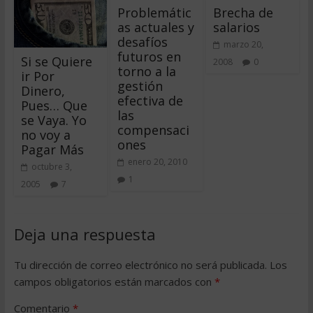
Problemátic
Brecha de
as actuales y
salarios
desafíos
marzo 20,
futuros en
Si se Quiere
2008
0
torno a la
ir Por
gestión
Dinero,
efectiva de
Pues… Que
las
se Vaya. Yo
compensaci
no voy a
ones
Pagar Más
enero 20, 2010
octubre 3,
1
2005
7
Deja una respuesta
Tu dirección de correo electrónico no será publicada.
Los
campos obligatorios están marcados con
*
Comentario
*