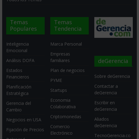
Temas
Temas
Populares
Tendencia
Inteligencia
Marca Personal
Emocional
Empresas
deGerencia
Análisis DOFA
familiares
Estados
Plan de negocios
Sobre deGerencia
Financieros
PYME
Contactar a
Planificación
Startups
deGerencia
Estratégica
Economia
Escribir en
Gerencia del
Colaborativa
deGerencia
Cambio
Criptomonedas
Aliados
Negocios en USA
deGerencia
Comercio
Fijación de Precios
Electrónico
TecnoGerencia.co