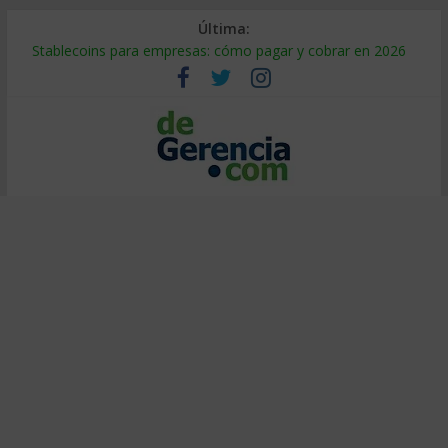
Última:
Stablecoins para empresas: cómo pagar y cobrar en 2026
Despido silencioso: qué es y por qué sale tan caro
IA en selección de personal: cómo auditarla a tiempo
Trabajo forzoso en la cadena de suministro: qué hacer
Mercado hispano de EE. UU.: cómo segmentarlo y venderle