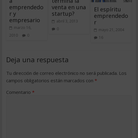
a
termina la
emprendedo
venta en una
El espíritu
r y
startup?
emprendedo
empresario
r
abril 3, 2013
marzo 16,
0
mayo 21, 2004
2010
0
16
Deja una respuesta
Tu dirección de correo electrónico no será publicada.
Los
campos obligatorios están marcados con
*
Comentario
*