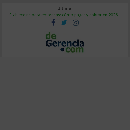
Última:
Stablecoins para empresas: cómo pagar y cobrar en 2026
Despido silencioso: qué es y por qué sale tan caro
IA en selección de personal: cómo auditarla a tiempo
Trabajo forzoso en la cadena de suministro: qué hacer
Mercado hispano de EE. UU.: cómo segmentarlo y venderle