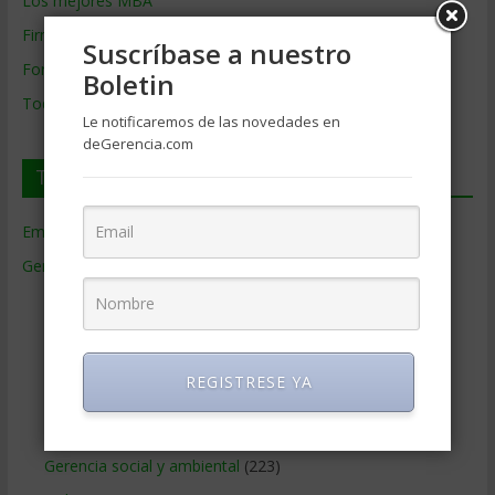
Los mejores MBA
Firmas de Gerencia
Suscríbase a nuestro
Formación de Gerencia
Boletin
Todos los Temas
Le notificaremos de las novedades en
deGerencia.com
Temas de Gerencia
Empresas de Gerencia
(38)
Gerencia
(9.477)
Ciencias Económicas
(80)
Contabilidad
(466)
Educacion Gerencial
(454)
REGISTRESE YA
Estrategia Empresarial
(304)
Finanzas Corporativas
(748)
Gerencia social y ambiental
(223)