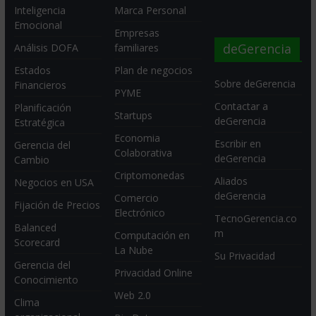
Inteligencia
Marca Personal
Emocional
Empresas
deGerencia
Análisis DOFA
familiares
Estados
Plan de negocios
Sobre deGerencia
Financieros
PYME
Contactar a
Planificación
Startups
deGerencia
Estratégica
Economia
Escribir en
Gerencia del
Colaborativa
deGerencia
Cambio
Criptomonedas
Aliados
Negocios en USA
deGerencia
Comercio
Fijación de Precios
Electrónico
TecnoGerencia.co
Balanced
m
Computación en
Scorecard
La Nube
Su Privacidad
Gerencia del
Privacidad Online
Conocimiento
Web 2.0
Clima