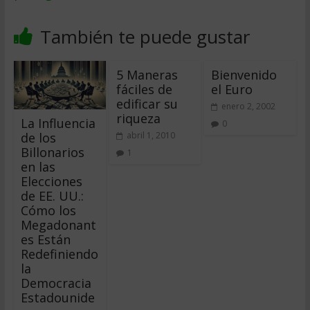
También te puede gustar
5 Maneras
Bienvenido
fáciles de
el Euro
edificar su
enero 2, 2002
riqueza
La Influencia
0
de los
abril 1, 2010
Billonarios
1
en las
Elecciones
de EE. UU.:
Cómo los
Megadonant
es Están
Redefiniendo
la
Democracia
Estadounide