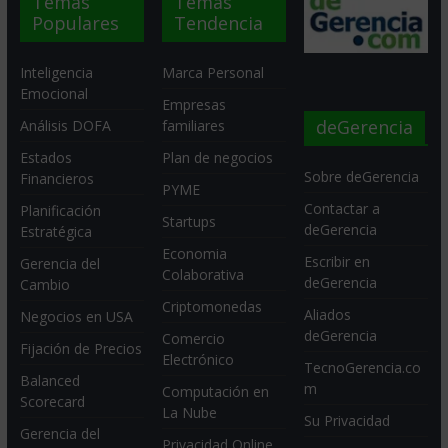
Temas
Temas
Populares
Tendencia
Inteligencia
Marca Personal
Emocional
Empresas
deGerencia
Análisis DOFA
familiares
Estados
Plan de negocios
Sobre deGerencia
Financieros
PYME
Contactar a
Planificación
Startups
deGerencia
Estratégica
Economia
Escribir en
Gerencia del
Colaborativa
deGerencia
Cambio
Criptomonedas
Aliados
Negocios en USA
deGerencia
Comercio
Fijación de Precios
Electrónico
TecnoGerencia.co
Balanced
m
Computación en
Scorecard
La Nube
Su Privacidad
Gerencia del
Privacidad Online