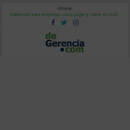
Última:
Stablecoins para empresas: cómo pagar y cobrar en 2026
Despido silencioso: qué es y por qué sale tan caro
IA en selección de personal: cómo auditarla a tiempo
Trabajo forzoso en la cadena de suministro: qué hacer
Mercado hispano de EE. UU.: cómo segmentarlo y venderle