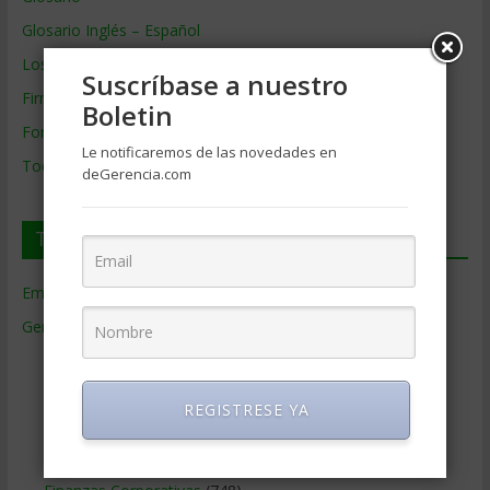
Glosario Inglés – Español
Los mejores MBA
Suscríbase a nuestro
Firmas de Gerencia
Boletin
Formación de Gerencia
Le notificaremos de las novedades en
Todos los Temas
deGerencia.com
Temas de Gerencia
Empresas de Gerencia
(38)
Gerencia
(9.477)
Ciencias Económicas
(80)
Contabilidad
(466)
REGISTRESE YA
Educacion Gerencial
(454)
Estrategia Empresarial
(304)