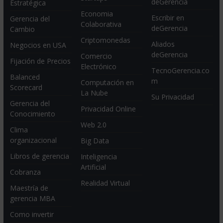
deGerencia
Estratégica
Economia
Escribir en
Gerencia del
Colaborativa
deGerencia
Cambio
Criptomonedas
Aliados
Negocios en USA
deGerencia
Comercio
Fijación de Precios
Electrónico
TecnoGerencia.co
Balanced
m
Computación en
Scorecard
La Nube
Su Privacidad
Gerencia del
Privacidad Online
Conocimiento
Web 2.0
Clima
organizacional
Big Data
Libros de gerencia
Inteligencia
Artificial
Cobranza
Realidad Virtual
Maestría de
gerencia MBA
Como invertir