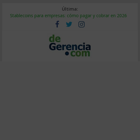
Última:
Stablecoins para empresas: cómo pagar y cobrar en 2026
Despido silencioso: qué es y por qué sale tan caro
IA en selección de personal: cómo auditarla a tiempo
Trabajo forzoso en la cadena de suministro: qué hacer
Mercado hispano de EE. UU.: cómo segmentarlo y venderle