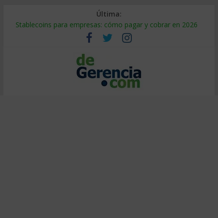
Última:
Stablecoins para empresas: cómo pagar y cobrar en 2026
Despido silencioso: qué es y por qué sale tan caro
IA en selección de personal: cómo auditarla a tiempo
Trabajo forzoso en la cadena de suministro: qué hacer
Mercado hispano de EE. UU.: cómo segmentarlo y venderle