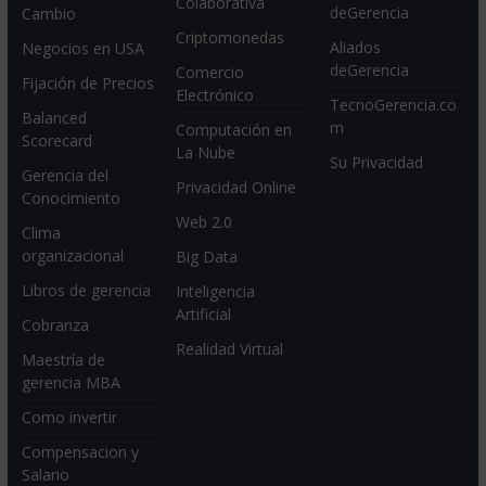
Colaborativa
deGerencia
Cambio
Criptomonedas
Aliados
Negocios en USA
deGerencia
Comercio
Fijación de Precios
Electrónico
TecnoGerencia.co
Balanced
m
Computación en
Scorecard
La Nube
Su Privacidad
Gerencia del
Privacidad Online
Conocimiento
Web 2.0
Clima
organizacional
Big Data
Libros de gerencia
Inteligencia
Artificial
Cobranza
Realidad Virtual
Maestría de
gerencia MBA
Como invertir
Compensacion y
Salario