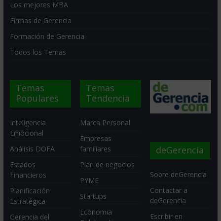
Los mejores MBA
Firmas de Gerencia
Formación de Gerencia
Todos los Temas
Temas
Temas
Populares
Tendencia
Inteligencia
Marca Personal
Emocional
Empresas
deGerencia
Análisis DOFA
familiares
Estados
Plan de negocios
Sobre deGerencia
Financieros
PYME
Contactar a
Planificación
Startups
deGerencia
Estratégica
Economia
Escribir en
Gerencia del