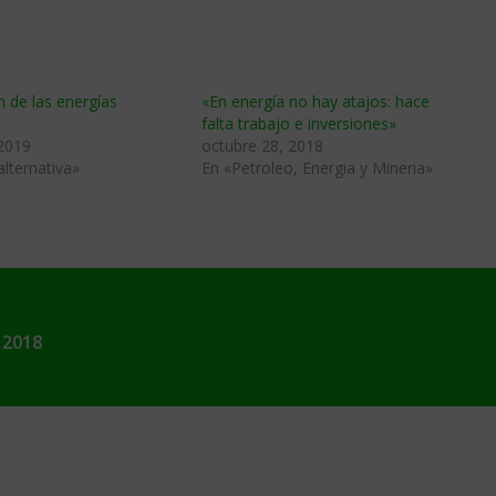
n de las energías
«En energía no hay atajos: hace
falta trabajo e inversiones»
 2019
octubre 28, 2018
alternativa»
En «Petroleo, Energia y Mineria»
 2018