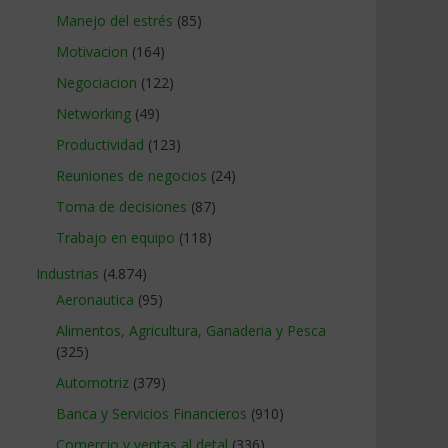
Manejo del estrés
(85)
Motivacion
(164)
Negociacion
(122)
Networking
(49)
Productividad
(123)
Reuniones de negocios
(24)
Toma de decisiones
(87)
Trabajo en equipo
(118)
Industrias
(4.874)
Aeronautica
(95)
Alimentos, Agricultura, Ganaderia y Pesca
(325)
Automotriz
(379)
Banca y Servicios Financieros
(910)
Comercio y ventas al detal
(336)