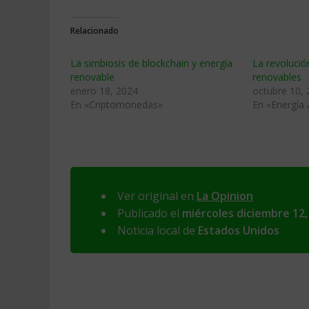
Relacionado
La simbiosis de blockchain y energía
La revolució
renovable
renovables
enero 18, 2024
octubre 10,
En «Criptomonedas»
En «Energía 
Ver original en
La Opinion
Publicado el
miércoles diciembre 12,
Noticia local de
Estados Unidos