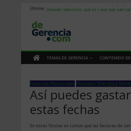
Última:
Stablecoins para empresas: cómo pagar y c
Despido silencioso: qué es y por qué sale ta
IA en selección de personal: cómo auditarla
Trabajo forzoso en la cadena de suministro:
Mercado hispano de EE. UU.: cómo segmenta
TEMAS DE GERENCIA
CONTENIDO DE
Finanzas Personales
Petroleo, Energia y Mine
Así puedes gasta
estas fechas
En estas fiestas es común que las facturas de se