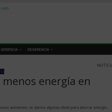
obrar en 2026
n caro
 a tiempo
 qué hacer
rlo y venderle
 GERENCIA
DEGERENCIA
NOTICI
ria
r menos energía en
rvicios aumenten, te damos algunas ideas para ahorrar energía…