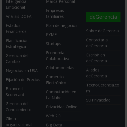
Inteligencia
Marca Personal
Emocional
Empresas
deGerencia
Análisis DOFA
familiares
Estados
Plan de negocios
Sobre deGerencia
Financieros
PYME
Contactar a
Planificación
Startups
deGerencia
Estratégica
Economia
Escribir en
Gerencia del
Colaborativa
deGerencia
Cambio
Criptomonedas
Aliados
Negocios en USA
deGerencia
Comercio
Fijación de Precios
Electrónico
TecnoGerencia.co
Balanced
m
Computación en
Scorecard
La Nube
Su Privacidad
Gerencia del
Privacidad Online
Conocimiento
Web 2.0
Clima
organizacional
Big Data