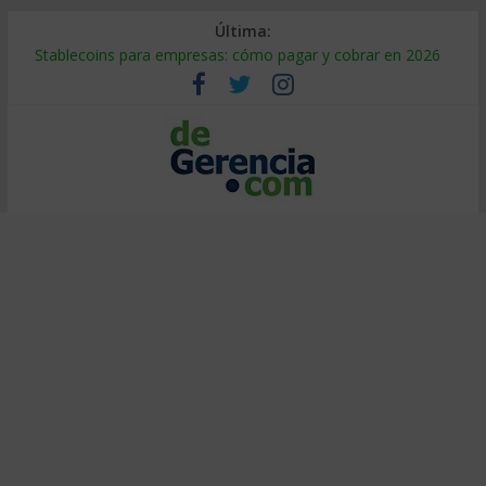
Última:
Stablecoins para empresas: cómo pagar y cobrar en 2026
Despido silencioso: qué es y por qué sale tan caro
IA en selección de personal: cómo auditarla a tiempo
Trabajo forzoso en la cadena de suministro: qué hacer
Mercado hispano de EE. UU.: cómo segmentarlo y venderle