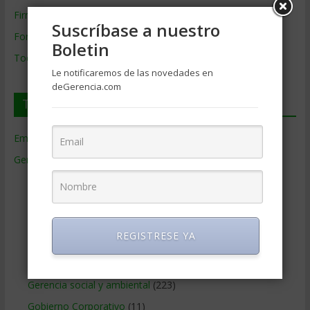
Firmas de Gerencia
Suscríbase a nuestro
Formación de Gerencia
Boletin
Todos los Temas
Le notificaremos de las novedades en
deGerencia.com
Temas de Gerencia
Empresas de Gerencia
(38)
Gerencia
(9.477)
Ciencias Económicas
(80)
Contabilidad
(466)
Educacion Gerencial
(454)
REGISTRESE YA
Estrategia Empresarial
(304)
Finanzas Corporativas
(748)
Gerencia social y ambiental
(223)
Gobierno Corporativo
(11)