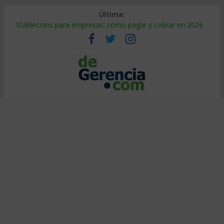
Última:
Stablecoins para empresas: cómo pagar y cobrar en 2026
Despido silencioso: qué es y por qué sale tan caro
IA en selección de personal: cómo auditarla a tiempo
Trabajo forzoso en la cadena de suministro: qué hacer
Mercado hispano de EE. UU.: cómo segmentarlo y venderle