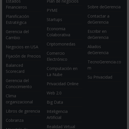
Estados
Plan de negocios
Sobre deGerencia
Financieros
PYME
Contactar a
Planificación
Startups
deGerencia
Estratégica
Economia
Escribir en
Gerencia del
Colaborativa
deGerencia
Cambio
Criptomonedas
Aliados
Negocios en USA
deGerencia
Comercio
Fijación de Precios
Electrónico
TecnoGerencia.co
Balanced
m
Computación en
Scorecard
La Nube
Su Privacidad
Gerencia del
Privacidad Online
Conocimiento
Web 2.0
Clima
organizacional
Big Data
Libros de gerencia
Inteligencia
Artificial
Cobranza
Realidad Virtual