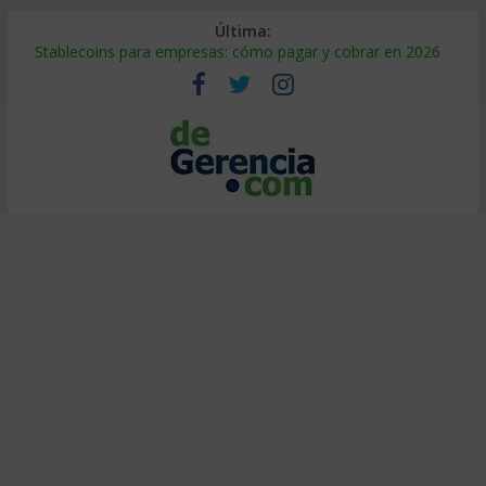
Última:
Stablecoins para empresas: cómo pagar y cobrar en 2026
Despido silencioso: qué es y por qué sale tan caro
IA en selección de personal: cómo auditarla a tiempo
Trabajo forzoso en la cadena de suministro: qué hacer
Mercado hispano de EE. UU.: cómo segmentarlo y venderle