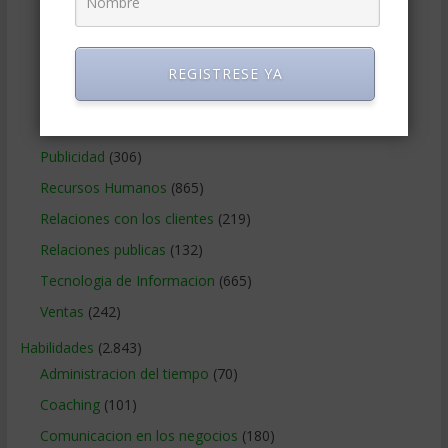
Marketing Digital
(247)
Métodos Gerenciales
(280)
Negocios Internacionales
(2.257)
REGISTRESE YA
Negocios Online
(1.405)
Operaciones y Logística
(172)
Publicidad
(306)
Recursos Humanos
(865)
Relaciones con los clientes
(219)
Relaciones publicas
(132)
Tecnologia de Informacion
(665)
Ventas
(242)
Habilidades
(2.843)
Administracion del tiempo
(70)
Coaching
(101)
Comunicacion en los negocios
(180)