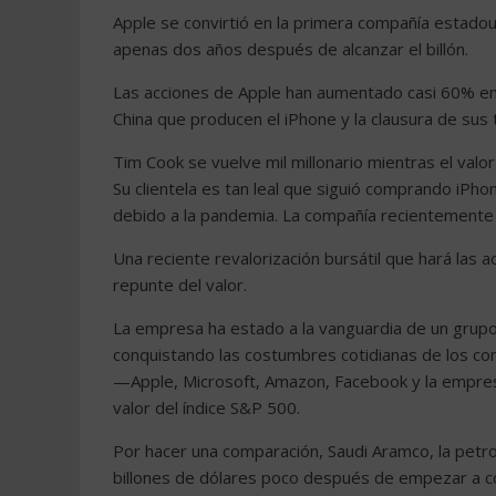
Apple se convirtió en la primera compañía estadou
apenas dos años después de alcanzar el billón.
Las acciones de Apple han aumentado casi 60% en l
China que producen el iPhone y la clausura de sus ti
Tim Cook se vuelve mil millonario mientras el valo
Su clientela es tan leal que siguió comprando iPh
debido a la pandemia. La compañía recientemente r
Una reciente revalorización bursátil que hará las 
repunte del valor.
La empresa ha estado a la vanguardia de un grup
conquistando las costumbres cotidianas de los co
—Apple, Microsoft, Amazon, Facebook y la empre
valor del índice S&P 500.
Por hacer una comparación, Saudi Aramco, la petro
billones de dólares poco después de empezar a co