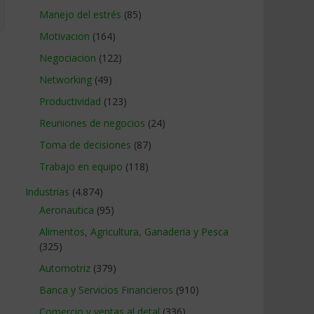
Manejo del estrés
(85)
Motivacion
(164)
Negociacion
(122)
Networking
(49)
Productividad
(123)
Reuniones de negocios
(24)
Toma de decisiones
(87)
Trabajo en equipo
(118)
Industrias
(4.874)
Aeronautica
(95)
Alimentos, Agricultura, Ganaderia y Pesca
(325)
Automotriz
(379)
Banca y Servicios Financieros
(910)
Comercio y ventas al detal
(336)