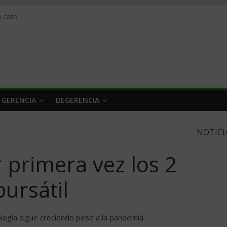
obrar en 2026
n caro
 a tiempo
 qué hacer
rlo y venderle
 GERENCIA
DEGERENCIA
NOTICI
 primera vez los 2
bursátil
logía sigue creciendo pese a la pandemia.