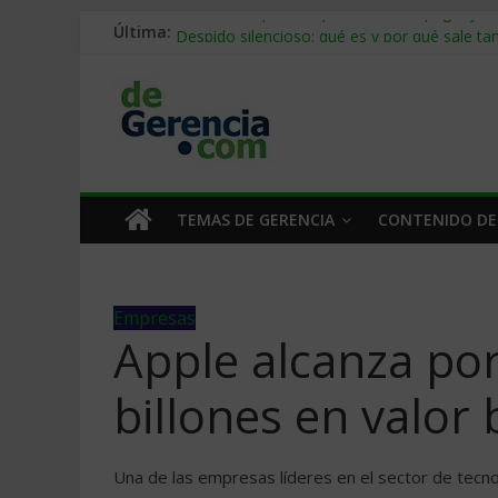
Última:
Stablecoins para empresas: cómo pagar y c
Despido silencioso: qué es y por qué sale ta
IA en selección de personal: cómo auditarla
Trabajo forzoso en la cadena de suministro:
Mercado hispano de EE. UU.: cómo segmenta
TEMAS DE GERENCIA
CONTENIDO DE
Empresas
Apple alcanza por
billones en valor 
Una de las empresas líderes en el sector de tecno