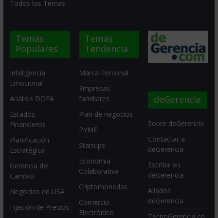
Todos los Temas
Temas
Temas
Populares
Tendencia
Inteligencia
Marca Personal
Emocional
Empresas
deGerencia
Análisis DOFA
familiares
Estados
Plan de negocios
Sobre deGerencia
Financieros
PYME
Contactar a
Planificación
Startups
deGerencia
Estratégica
Economia
Escribir en
Gerencia del
Colaborativa
deGerencia
Cambio
Criptomonedas
Aliados
Negocios en USA
deGerencia
Comercio
Fijación de Precios
Electrónico
TecnoGerencia.co