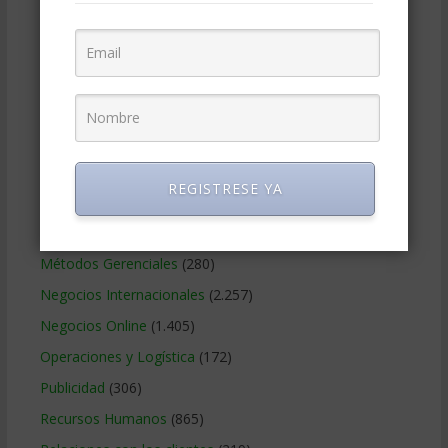
Educacion Gerencial
(454)
Estrategia Empresarial
(304)
Finanzas Corporativas
(748)
Gerencia social y ambiental
(223)
Gobierno Corporativo
(11)
Legal
(125)
REGISTRESE YA
Marketing
(988)
Marketing Digital
(247)
Métodos Gerenciales
(280)
Negocios Internacionales
(2.257)
Negocios Online
(1.405)
Operaciones y Logística
(172)
Publicidad
(306)
Recursos Humanos
(865)