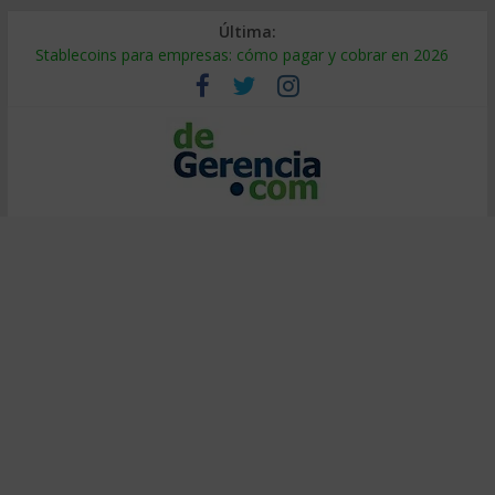
Última:
Stablecoins para empresas: cómo pagar y cobrar en 2026
Despido silencioso: qué es y por qué sale tan caro
IA en selección de personal: cómo auditarla a tiempo
Trabajo forzoso en la cadena de suministro: qué hacer
Mercado hispano de EE. UU.: cómo segmentarlo y venderle