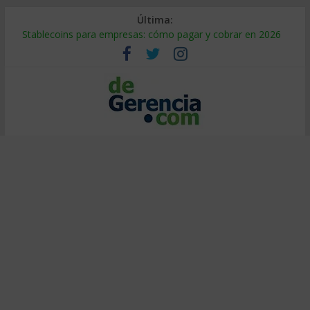
Última:
Stablecoins para empresas: cómo pagar y cobrar en 2026
Despido silencioso: qué es y por qué sale tan caro
IA en selección de personal: cómo auditarla a tiempo
Trabajo forzoso en la cadena de suministro: qué hacer
Mercado hispano de EE. UU.: cómo segmentarlo y venderle