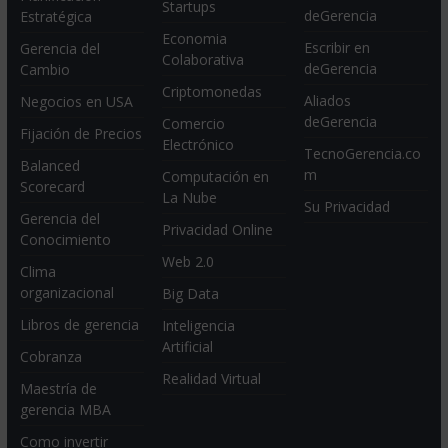
Startups
deGerencia
Estratégica
Economia
Escribir en
Gerencia del
Colaborativa
deGerencia
Cambio
Criptomonedas
Aliados
Negocios en USA
deGerencia
Comercio
Fijación de Precios
Electrónico
TecnoGerencia.co
Balanced
m
Computación en
Scorecard
La Nube
Su Privacidad
Gerencia del
Privacidad Online
Conocimiento
Web 2.0
Clima
organizacional
Big Data
Libros de gerencia
Inteligencia
Artificial
Cobranza
Realidad Virtual
Maestría de
gerencia MBA
Como invertir