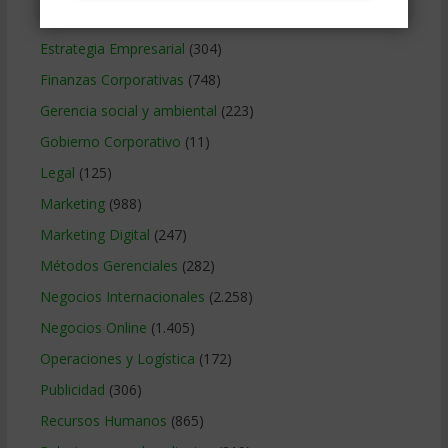
Educacion Gerencial
(454)
Estrategia Empresarial
(304)
Finanzas Corporativas
(748)
Gerencia social y ambiental
(223)
Gobierno Corporativo
(11)
Legal
(125)
Marketing
(988)
Marketing Digital
(247)
Métodos Gerenciales
(282)
Negocios Internacionales
(2.258)
Negocios Online
(1.405)
Operaciones y Logística
(172)
Publicidad
(306)
Recursos Humanos
(865)