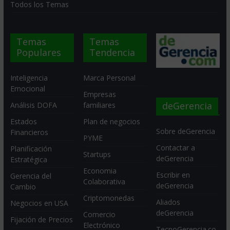
Todos los Temas
Temas
Temas
Populares
Tendencia
Inteligencia
Marca Personal
Emocional
Empresas
deGerencia
Análisis DOFA
familiares
Estados
Plan de negocios
Sobre deGerencia
Financieros
PYME
Contactar a
Planificación
Startups
deGerencia
Estratégica
Economia
Escribir en
Gerencia del
Colaborativa
deGerencia
Cambio
Criptomonedas
Aliados
Negocios en USA
deGerencia
Comercio
Fijación de Precios
Electrónico
TecnoGerencia.co