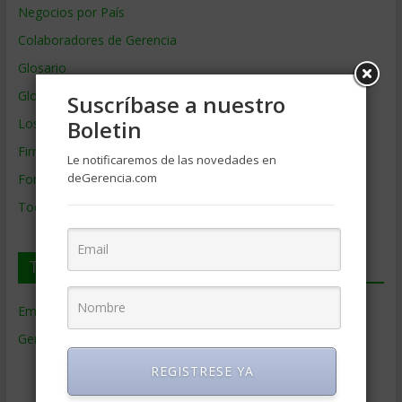
Negocios por País
Colaboradores de Gerencia
Glosario
Glosario Inglés – Español
Suscríbase a nuestro
Los mejores MBA
Boletin
Firmas de Gerencia
Le notificaremos de las novedades en
deGerencia.com
Formación de Gerencia
Todos los Temas
Temas de Gerencia
Empresas de Gerencia
(38)
Gerencia
(9.481)
Ciencias Económicas
(80)
REGISTRESE YA
Contabilidad
(466)