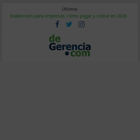
Última:
Stablecoins para empresas: cómo pagar y cobrar en 2026
Despido silencioso: qué es y por qué sale tan caro
IA en selección de personal: cómo auditarla a tiempo
Trabajo forzoso en la cadena de suministro: qué hacer
Mercado hispano de EE. UU.: cómo segmentarlo y venderle