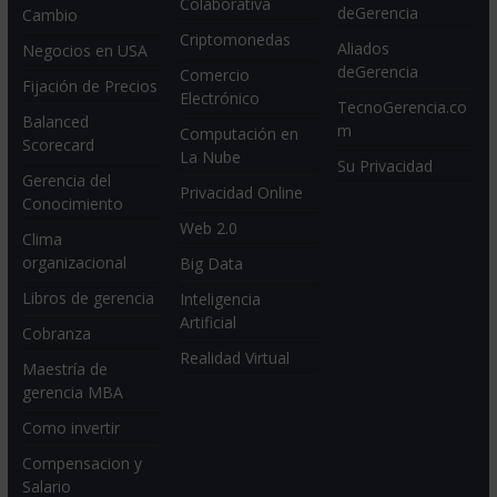
Colaborativa
deGerencia
Cambio
Criptomonedas
Aliados
Negocios en USA
deGerencia
Comercio
Fijación de Precios
Electrónico
TecnoGerencia.co
Balanced
m
Computación en
Scorecard
La Nube
Su Privacidad
Gerencia del
Privacidad Online
Conocimiento
Web 2.0
Clima
organizacional
Big Data
Libros de gerencia
Inteligencia
Artificial
Cobranza
Realidad Virtual
Maestría de
gerencia MBA
Como invertir
Compensacion y
Salario