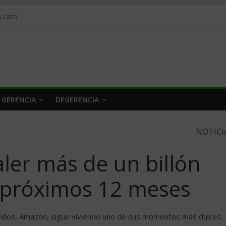
obrar en 2026
n caro
 a tiempo
 qué hacer
rlo y venderle
 GERENCIA
DEGERENCIA
NOTICI
ler más de un billón
s próximos 12 meses
nidos, Amazon, sigue viviendo uno de sus momentos más dulces.