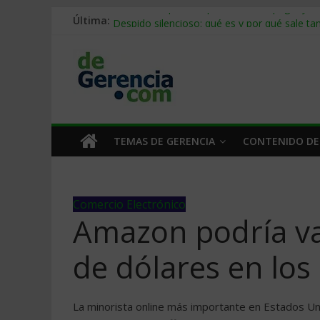
Última:
Stablecoins para empresas: cómo pagar y c
Despido silencioso: qué es y por qué sale ta
IA en selección de personal: cómo auditarla
Trabajo forzoso en la cadena de suministro:
Mercado hispano de EE. UU.: cómo segmenta
TEMAS DE GERENCIA
CONTENIDO DE
Comercio Electrónico
Amazon podría va
de dólares en lo
La minorista online más importante en Estados U