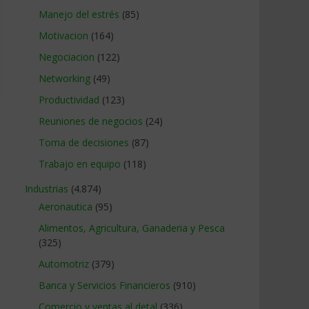
Manejo del estrés
(85)
Motivacion
(164)
Negociacion
(122)
Networking
(49)
Productividad
(123)
Reuniones de negocios
(24)
Toma de decisiones
(87)
Trabajo en equipo
(118)
Industrias
(4.874)
Aeronautica
(95)
Alimentos, Agricultura, Ganaderia y Pesca
(325)
Automotriz
(379)
Banca y Servicios Financieros
(910)
Comercio y ventas al detal
(336)