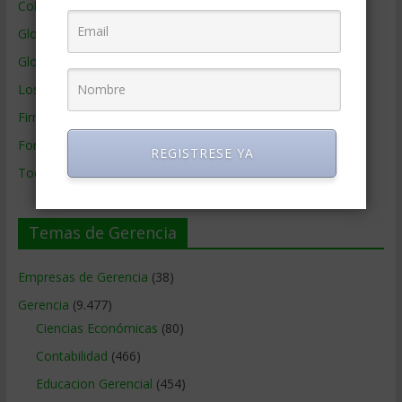
Colaboradores de Gerencia
Glosario
Glosario Inglés – Español
Los mejores MBA
Firmas de Gerencia
Formación de Gerencia
REGISTRESE YA
Todos los Temas
Temas de Gerencia
Empresas de Gerencia
(38)
Gerencia
(9.477)
Ciencias Económicas
(80)
Contabilidad
(466)
Educacion Gerencial
(454)