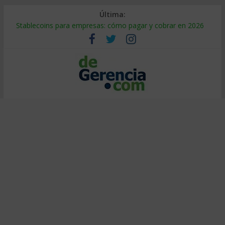
Última:
Stablecoins para empresas: cómo pagar y cobrar en 2026
Despido silencioso: qué es y por qué sale tan caro
IA en selección de personal: cómo auditarla a tiempo
Trabajo forzoso en la cadena de suministro: qué hacer
Mercado hispano de EE. UU.: cómo segmentarlo y venderle