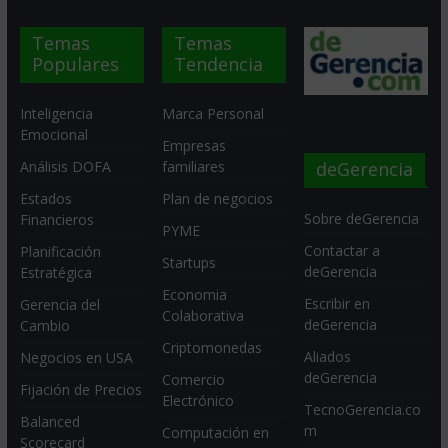
Temas
Temas
Populares
Tendencia
Inteligencia
Marca Personal
Emocional
Empresas
deGerencia
Análisis DOFA
familiares
Estados
Plan de negocios
Sobre deGerencia
Financieros
PYME
Contactar a
Planificación
Startups
deGerencia
Estratégica
Economia
Escribir en
Gerencia del
Colaborativa
deGerencia
Cambio
Criptomonedas
Aliados
Negocios en USA
deGerencia
Comercio
Fijación de Precios
Electrónico
TecnoGerencia.co
Balanced
m
Computación en
Scorecard