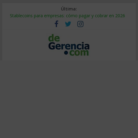
Última:
Stablecoins para empresas: cómo pagar y cobrar en 2026
Despido silencioso: qué es y por qué sale tan caro
IA en selección de personal: cómo auditarla a tiempo
Trabajo forzoso en la cadena de suministro: qué hacer
Mercado hispano de EE. UU.: cómo segmentarlo y venderle