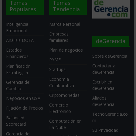
Temas
Temas
Populares
Tendencia
Inteligencia
Marca Personal
Emocional
Empresas
deGerencia
Análisis DOFA
familiares
Estados
Plan de negocios
Sobre deGerencia
Financieros
PYME
Contactar a
Planificación
Startups
deGerencia
Estratégica
Economia
Escribir en
Gerencia del
Colaborativa
deGerencia
Cambio
Criptomonedas
Aliados
Negocios en USA
deGerencia
Comercio
Fijación de Precios
Electrónico
TecnoGerencia.co
Balanced
m
Computación en
Scorecard
La Nube
Su Privacidad
Gerencia del