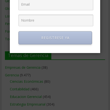
Glosario
Glosario Inglés – Español
Los mejores MBA
Firmas de Gerencia
Formación de Gerencia
REGISTRESE YA
Todos los Temas
Temas de Gerencia
Empresas de Gerencia
(38)
Gerencia
(9.477)
Ciencias Económicas
(80)
Contabilidad
(466)
Educacion Gerencial
(454)
Estrategia Empresarial
(304)