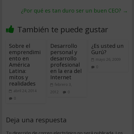
¿Por qué es tan duro ser un buen CEO?
→
También te puede gustar
Sobre el
Desarrollo
¿Es usted un
emprendimi
personal y
Gurú?
ento en
desarrollo
mayo 26, 2009
América
profesional
0
Latina:
en la era del
mitos y
Internet
realidades
febrero 3,
abril 24, 2014
2012
0
0
Deja una respuesta
Tu dirección de correo electrónico no será publicada.
Los