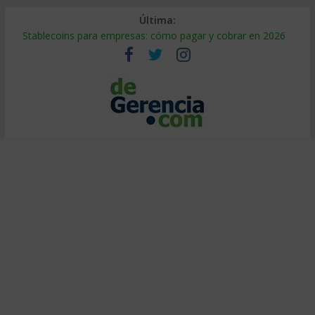
Última:
Stablecoins para empresas: cómo pagar y cobrar en 2026
Despido silencioso: qué es y por qué sale tan caro
IA en selección de personal: cómo auditarla a tiempo
Trabajo forzoso en la cadena de suministro: qué hacer
Mercado hispano de EE. UU.: cómo segmentarlo y venderle