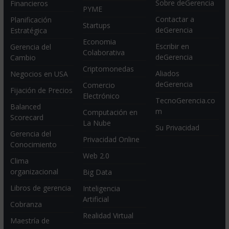
Sobre deGerencia
Financieros
PYME
Contactar a
Planificación
Startups
deGerencia
Estratégica
Economia
Escribir en
Gerencia del
Colaborativa
deGerencia
Cambio
Criptomonedas
Aliados
Negocios en USA
deGerencia
Comercio
Fijación de Precios
Electrónico
TecnoGerencia.co
Balanced
m
Computación en
Scorecard
La Nube
Su Privacidad
Gerencia del
Privacidad Online
Conocimiento
Web 2.0
Clima
organizacional
Big Data
Libros de gerencia
Inteligencia
Artificial
Cobranza
Realidad Virtual
Maestría de