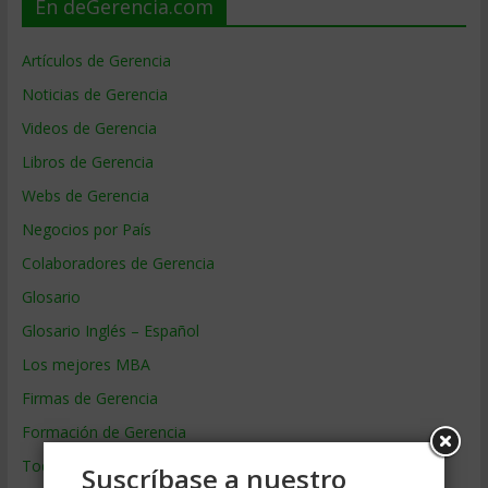
En deGerencia.com
Artículos de Gerencia
Noticias de Gerencia
Videos de Gerencia
Libros de Gerencia
Webs de Gerencia
Negocios por País
Colaboradores de Gerencia
Glosario
Glosario Inglés – Español
Los mejores MBA
Firmas de Gerencia
Formación de Gerencia
Todos los Temas
Suscríbase a nuestro