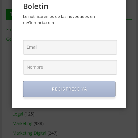
Boletin
Temas de Gerencia
Le notificaremos de las novedades en
deGerencia.com
Empresas de Gerencia
(38)
Gerencia
(9.477)
Ciencias Económicas
(80)
Contabilidad
(466)
Educacion Gerencial
(454)
Estrategia Empresarial
(304)
Finanzas Corporativas
(748)
REGISTRESE YA
Gerencia social y ambiental
(223)
Gobierno Corporativo
(11)
Legal
(125)
Marketing
(988)
Marketing Digital
(247)