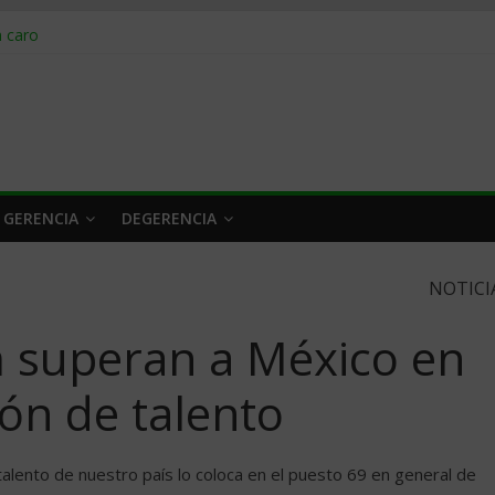
obrar en 2026
n caro
 a tiempo
 qué hacer
rlo y venderle
 GERENCIA
DEGERENCIA
NOTICI
m superan a México en
ión de talento
 talento de nuestro país lo coloca en el puesto 69 en general de