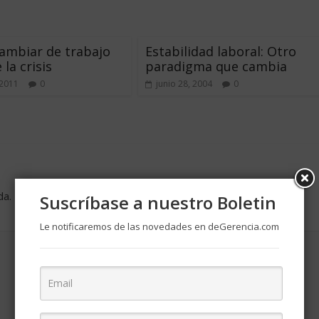
ambiar de trabajo
Estabilidad laboral: Otro
la crisis
paradigma que cambia
 2011
0
junio 28, 2004
0
da.
Los campos obligatorios están marcados con
*
Suscríbase a nuestro Boletin
Le notificaremos de las novedades en deGerencia.com