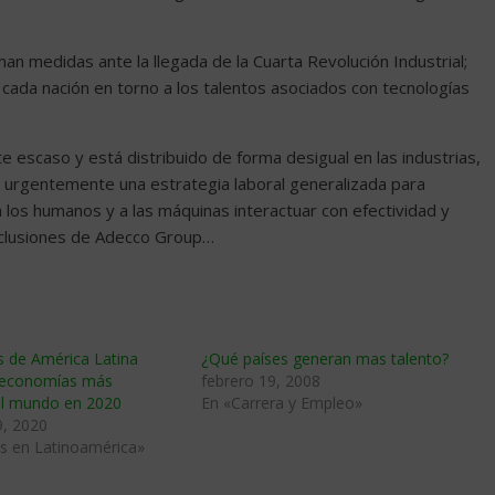
an medidas ante la llegada de la Cuarta Revolución Industrial;
cada nación en torno a los talentos asociados con tecnologías
nte escaso y está distribuido de forma desigual en las industrias,
ta urgentemente una estrategia laboral generalizada para
 los humanos y a las máquinas interactuar con efectividad y
conclusiones de Adecco Group…
s de América Latina
¿Qué paí­ses generan mas talento?
0 economías más
febrero 19, 2008
del mundo en 2020
En «Carrera y Empleo»
9, 2020
s en Latinoamérica»