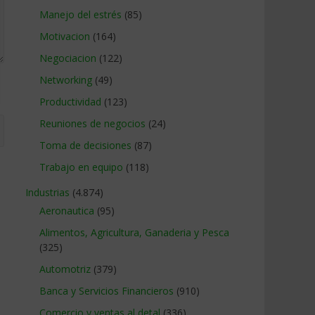
Manejo del estrés
(85)
Motivacion
(164)
Negociacion
(122)
Networking
(49)
Productividad
(123)
Reuniones de negocios
(24)
Toma de decisiones
(87)
Trabajo en equipo
(118)
Industrias
(4.874)
Aeronautica
(95)
Alimentos, Agricultura, Ganaderia y Pesca
(325)
Automotriz
(379)
Banca y Servicios Financieros
(910)
Comercio y ventas al detal
(336)