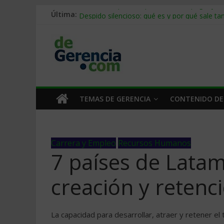
Stablecoins para empresas: cómo pagar y c
Última:
Despido silencioso: qué es y por qué sale ta
IA en selección de personal: cómo auditarla
Trabajo forzoso en la cadena de suministro:
Mercado hispano de EE. UU.: cómo segmenta
TEMAS DE GERENCIA
CONTENIDO DE
Carrera y Empleo
Recursos Humanos
7 países de Lata
creación y retenc
La capacidad para desarrollar, atraer y retener el