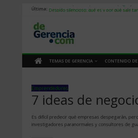
Última:
Stablecoins para empresas: cómo pagar y c
Despido silencioso: qué es y por qué sale ta
IA en selección de personal: cómo auditarla
Trabajo forzoso en la cadena de suministro:
Mercado hispano de EE. UU.: cómo segmenta
TEMAS DE GERENCIA
CONTENIDO DE
Emprendedores
7 ideas de negoc
Es difícil predecir qué empresas despegarán, per
investigadores paranormales y consultores de g