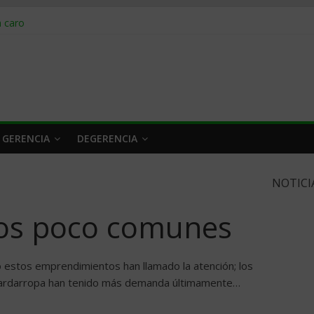
obrar en 2026
n caro
 a tiempo
 qué hacer
rlo y venderle
 GERENCIA
DEGERENCIA
NOTICI
ios poco comunes
o estos emprendimientos han llamado la atención; los
uardarropa han tenido más demanda últimamente…