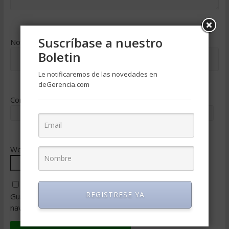
Suscríbase a nuestro
Nombre
*
Boletin
Le notificaremos de las novedades en
deGerencia.com
Correo electrónico
*
Web
REGISTRESE YA
Guarda mi nombre, correo electrónico y web en este
navegador para la próxima vez que comente.