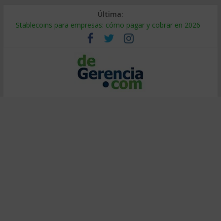
Última:
Stablecoins para empresas: cómo pagar y cobrar en 2026
Despido silencioso: qué es y por qué sale tan caro
IA en selección de personal: cómo auditarla a tiempo
Trabajo forzoso en la cadena de suministro: qué hacer
Mercado hispano de EE. UU.: cómo segmentarlo y venderle