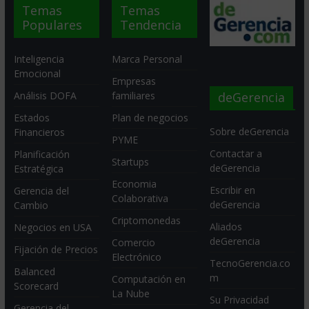
Temas
Temas
Populares
Tendencia
Inteligencia
Marca Personal
Emocional
Empresas
deGerencia
Análisis DOFA
familiares
Estados
Plan de negocios
Sobre deGerencia
Financieros
PYME
Contactar a
Planificación
Startups
deGerencia
Estratégica
Economia
Escribir en
Gerencia del
Colaborativa
deGerencia
Cambio
Criptomonedas
Aliados
Negocios en USA
deGerencia
Comercio
Fijación de Precios
Electrónico
TecnoGerencia.co
Balanced
m
Computación en
Scorecard
La Nube
Su Privacidad
Gerencia del