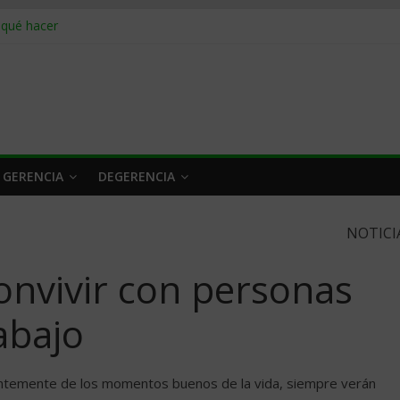
 qué hacer
rlo y venderle
obrar en 2026
n caro
 a tiempo
 GERENCIA
DEGERENCIA
NOTICI
onvivir con personas
abajo
entemente de los momentos buenos de la vida, siempre verán