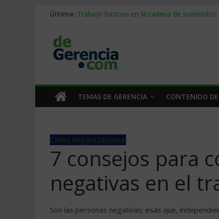
Última:
Trabajo forzoso en la cadena de suministro:
Mercado hispano de EE. UU.: cómo segmenta
Stablecoins para empresas: cómo pagar y c
Despido silencioso: qué es y por qué sale ta
IA en selección de personal: cómo auditarla
TEMAS DE GERENCIA
CONTENIDO DE
Clima organizacional
7 consejos para c
negativas en el tr
Son las personas negativas; esas que, independi