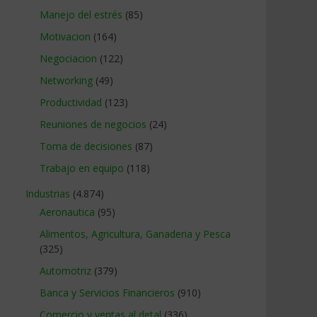
Manejo del estrés
(85)
Motivacion
(164)
Negociacion
(122)
Networking
(49)
Productividad
(123)
Reuniones de negocios
(24)
Toma de decisiones
(87)
Trabajo en equipo
(118)
Industrias
(4.874)
Aeronautica
(95)
Alimentos, Agricultura, Ganaderia y Pesca
(325)
Automotriz
(379)
Banca y Servicios Financieros
(910)
Comercio y ventas al detal
(336)