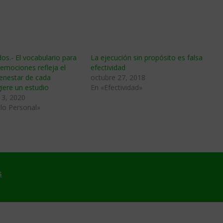
os.- El vocabulario para
La ejecución sin propósito es falsa
 emociones refleja el
efectividad
enestar de cada
octubre 27, 2018
iere un estudio
En «Efectividad»
13, 2020
lo Personal»
s