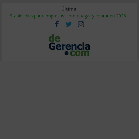
Última:
Stablecoins para empresas: cómo pagar y cobrar en 2026
Despido silencioso: qué es y por qué sale tan caro
IA en selección de personal: cómo auditarla a tiempo
Trabajo forzoso en la cadena de suministro: qué hacer
Mercado hispano de EE. UU.: cómo segmentarlo y venderle