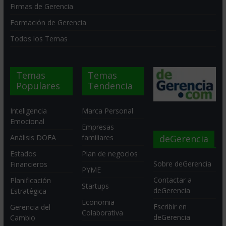
Firmas de Gerencia
Formación de Gerencia
Todos los Temas
Temas
Temas
Populares
Tendencia
Inteligencia
Marca Personal
Emocional
Empresas
deGerencia
Análisis DOFA
familiares
Estados
Plan de negocios
Sobre deGerencia
Financieros
PYME
Contactar a
Planificación
Startups
deGerencia
Estratégica
Economia
Escribir en
Gerencia del
Colaborativa
deGerencia
Cambio