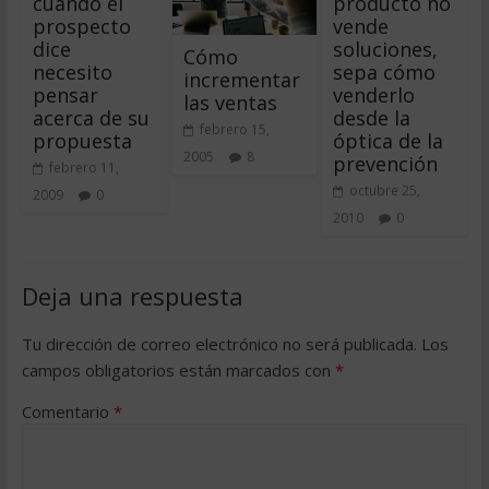
cuando el
producto no
prospecto
vende
dice
soluciones,
Cómo
necesito
sepa cómo
incrementar
pensar
venderlo
las ventas
acerca de su
desde la
febrero 15,
propuesta
óptica de la
2005
8
prevención
febrero 11,
octubre 25,
2009
0
2010
0
Deja una respuesta
Tu dirección de correo electrónico no será publicada.
Los
campos obligatorios están marcados con
*
Comentario
*