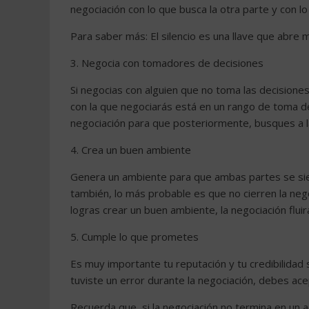
negociación con lo que busca la otra parte y con lo
Para saber más: El silencio es una llave que abre 
3. Negocia con tomadores de decisiones
Si negocias con alguien que no toma las decisione
con la que negociarás está en un rango de toma de
negociación para que posteriormente, busques a l
4. Crea un buen ambiente
Genera un ambiente para que ambas partes se sien
también, lo más probable es que no cierren la nego
logras crear un buen ambiente, la negociación fluir
5. Cumple lo que prometes
Es muy importante tu reputación y tu credibilidad s
tuviste un error durante la negociación, debes acep
Recuerda que, si la negociación no termina en un 