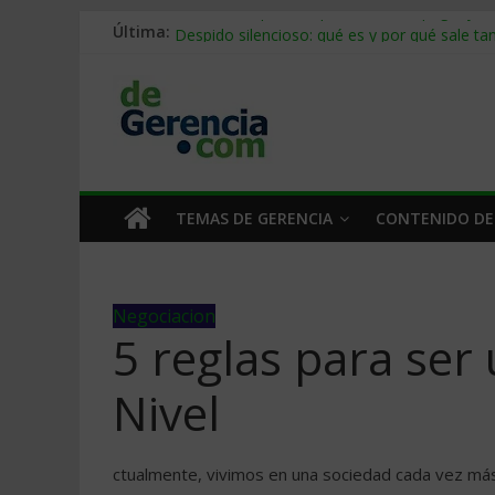
Última:
Stablecoins para empresas: cómo pagar y c
Despido silencioso: qué es y por qué sale ta
IA en selección de personal: cómo auditarla
Trabajo forzoso en la cadena de suministro:
Mercado hispano de EE. UU.: cómo segmenta
TEMAS DE GERENCIA
CONTENIDO DE
Negociacion
5 reglas para ser
Nivel
ctualmente, vivimos en una sociedad cada vez más