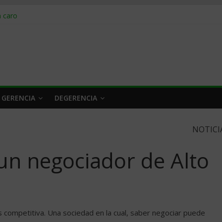
obrar en 2026
n caro
 a tiempo
 qué hacer
rlo y venderle
 GERENCIA
DEGERENCIA
NOTICI
 un negociador de Alto
 competitiva. Una sociedad en la cual, saber negociar puede