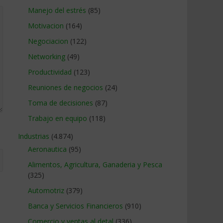
Manejo del estrés
(85)
Motivacion
(164)
Negociacion
(122)
Networking
(49)
Productividad
(123)
Reuniones de negocios
(24)
Toma de decisiones
(87)
Trabajo en equipo
(118)
Industrias
(4.874)
Aeronautica
(95)
Alimentos, Agricultura, Ganaderia y Pesca
(325)
Automotriz
(379)
Banca y Servicios Financieros
(910)
Comercio y ventas al detal
(336)