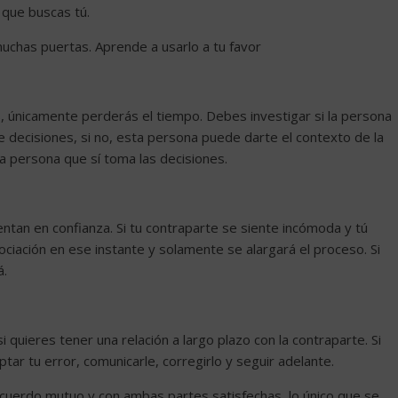
 que buscas tú.
muchas puertas. Aprende a usarlo a tu favor
s, únicamente perderás el tiempo. Debes investigar si la persona
 decisiones, si no, esta persona puede darte el contexto de la
a persona que sí toma las decisiones.
tan en confianza. Si tu contraparte se siente incómoda y tú
ciación en ese instante y solamente se alargará el proceso. Si
á.
i quieres tener una relación a largo plazo con la contraparte. Si
tar tu error, comunicarle, corregirlo y seguir adelante.
acuerdo mutuo y con ambas partes satisfechas, lo único que se