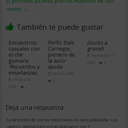
El petróleo alcanza precios máximos de seis
meses
→
También te puede gustar
Encuentros
Perfil: Dale
¡Gurús a
casuales con
Carnegie,
granel!
el che
pionero de
septiembre 11,
guevara.
la auto-
2003
0
Recuerdos y
ayuda
enseñanzas.
abril 24, 2004
octubre 25,
9
2007
2
Deja una respuesta
Tu dirección de correo electrónico no será publicada.
Los
campos obligatorios están marcados con
*