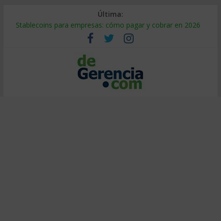
Última:
Stablecoins para empresas: cómo pagar y cobrar en 2026
Despido silencioso: qué es y por qué sale tan caro
IA en selección de personal: cómo auditarla a tiempo
Trabajo forzoso en la cadena de suministro: qué hacer
Mercado hispano de EE. UU.: cómo segmentarlo y venderle