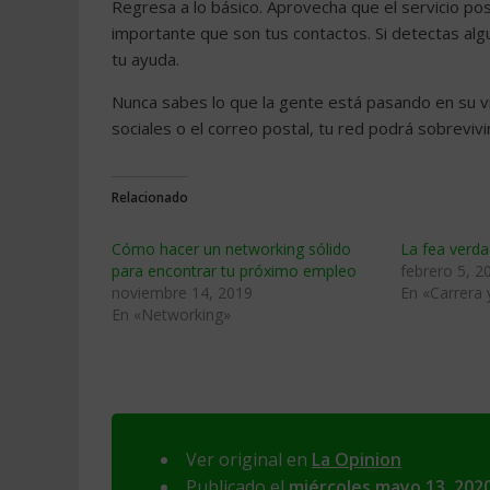
Regresa a lo básico. Aprovecha que el servicio po
importante que son tus contactos. Si detectas al
tu ayuda.
Nunca sabes lo que la gente está pasando en su vi
sociales o el correo postal, tu red podrá sobrevivi
Relacionado
Cómo hacer un networking sólido
La fea verda
para encontrar tu próximo empleo
febrero 5, 2
noviembre 14, 2019
En «Carrera
En «Networking»
Ver original en
La Opinion
Publicado el
miércoles mayo 13, 202