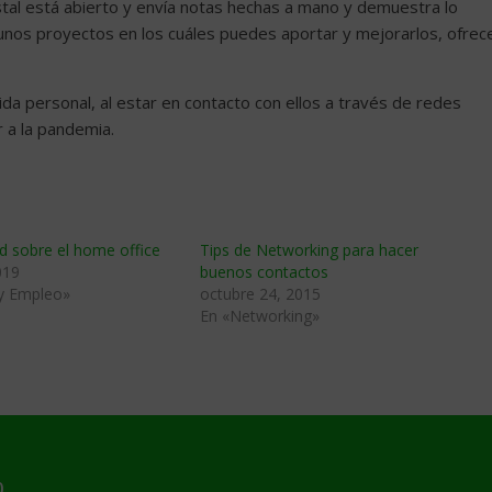
stal está abierto y envía notas hechas a mano y demuestra lo
gunos proyectos en los cuáles puedes aportar y mejorarlos, ofrec
da personal, al estar en contacto con ellos a través de redes
r a la pandemia.
d sobre el home office
Tips de Networking para hacer
019
buenos contactos
 y Empleo»
octubre 24, 2015
En «Networking»
0