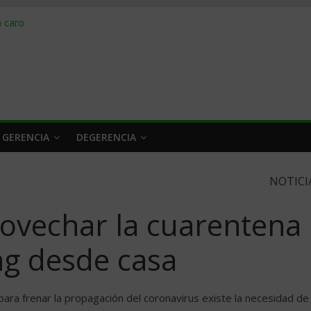
obrar en 2026
n caro
 a tiempo
 qué hacer
rlo y venderle
 GERENCIA
DEGERENCIA
NOTICI
ovechar la cuarentena
ng desde casa
ara frenar la propagación del coronavirus existe la necesidad de