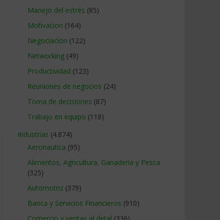
Manejo del estrés
(85)
Motivacion
(164)
Negociacion
(122)
Networking
(49)
Productividad
(123)
Reuniones de negocios
(24)
Toma de decisiones
(87)
Trabajo en equipo
(118)
Industrias
(4.874)
Aeronautica
(95)
Alimentos, Agricultura, Ganaderia y Pesca
(325)
Automotriz
(379)
Banca y Servicios Financieros
(910)
Comercio y ventas al detal
(336)