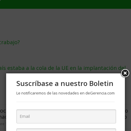
trabajo?
ís estaba a la cola de la UE en la implantación del
Suscríbase a nuestro Boletin
Le notificaremos de las novedades en deGerencia.com
ociales: Una
Teoría del mundo pequeño
ación al concepto
y la generación del milenio
re 15, 2004
1
marzo 10, 2014
0