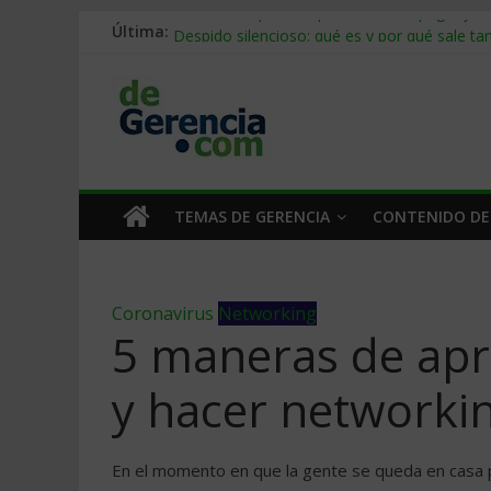
Última:
Stablecoins para empresas: cómo pagar y c
Despido silencioso: qué es y por qué sale ta
IA en selección de personal: cómo auditarla
Trabajo forzoso en la cadena de suministro:
Mercado hispano de EE. UU.: cómo segmenta
TEMAS DE GERENCIA
CONTENIDO DE
Coronavirus
Networking
5 maneras de apr
y hacer networki
En el momento en que la gente se queda en casa p