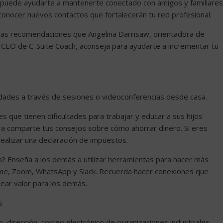
ía puede ayudarte a mantenerte conectado con amigos y familiares
conocer nuevos contactos que fortalecerán tu red profesional.
unas recomendaciones que Angelina Darrisaw, orientadora de
 y CEO de C-Suite Coach, aconseja para ayudarte a incrementar tu
ilidades a través de sesiones o videoconferencias desde casa.
es que tienen dificultades para trabajar y educar a sus hijos
ciera comparte tus consejos sobre cómo ahorrar dinero. Si eres
ealizar una declaración de impuestos.
ía? Enseña a los demás a utilizar herramientas para hacer más
ime, Zoom, WhatsApp y Slack. Recuerda hacer conexiones que
rear valor para los demás.
s
, dirección, correo electrónico de organizaciones industriales,