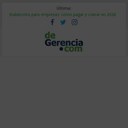
Última:
Stablecoins para empresas: cómo pagar y cobrar en 2026
Despido silencioso: qué es y por qué sale tan caro
IA en selección de personal: cómo auditarla a tiempo
Trabajo forzoso en la cadena de suministro: qué hacer
Mercado hispano de EE. UU.: cómo segmentarlo y venderle