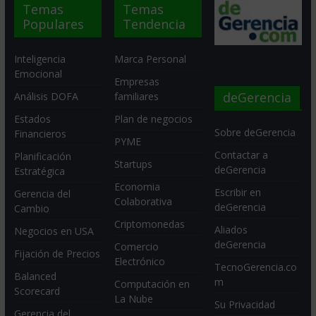
Temas
Temas
Populares
Tendencia
Inteligencia
Marca Personal
Emocional
Empresas
deGerencia
Análisis DOFA
familiares
Estados
Plan de negocios
Sobre deGerencia
Financieros
PYME
Contactar a
Planificación
Startups
deGerencia
Estratégica
Economia
Escribir en
Gerencia del
Colaborativa
deGerencia
Cambio
Criptomonedas
Aliados
Negocios en USA
deGerencia
Comercio
Fijación de Precios
Electrónico
TecnoGerencia.co
Balanced
m
Computación en
Scorecard
La Nube
Su Privacidad
Gerencia del