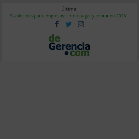
Última:
Stablecoins para empresas: cómo pagar y cobrar en 2026
Despido silencioso: qué es y por qué sale tan caro
IA en selección de personal: cómo auditarla a tiempo
Trabajo forzoso en la cadena de suministro: qué hacer
Mercado hispano de EE. UU.: cómo segmentarlo y venderle