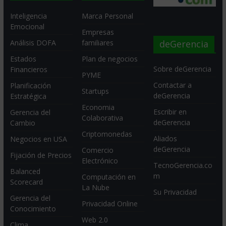
Inteligencia
Marca Personal
Emocional
Empresas
deGerencia
Análisis DOFA
familiares
Estados
Plan de negocios
Sobre deGerencia
Financieros
PYME
Contactar a
Planificación
Startups
deGerencia
Estratégica
Economia
Escribir en
Gerencia del
Colaborativa
deGerencia
Cambio
Criptomonedas
Aliados
Negocios en USA
deGerencia
Comercio
Fijación de Precios
Electrónico
TecnoGerencia.co
Balanced
m
Computación en
Scorecard
La Nube
Su Privacidad
Gerencia del
Privacidad Online
Conocimiento
Web 2.0
Clima