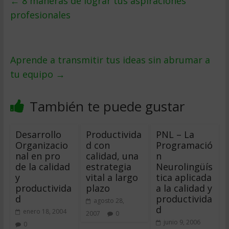
←
8 maneras de lograr tus aspiraciones
profesionales
Aprende a transmitir tus ideas sin abrumar a
tu equipo
→
También te puede gustar
Desarrollo
Productivida
PNL – La
Organizacio
d con
Programació
nal en pro
calidad, una
n
de la calidad
estrategia
Neurolingüís
y
vital a largo
tica aplicada
productivida
plazo
a la calidad y
d
productivida
agosto 28,
d
enero 18, 2004
2007
0
junio 9, 2006
0