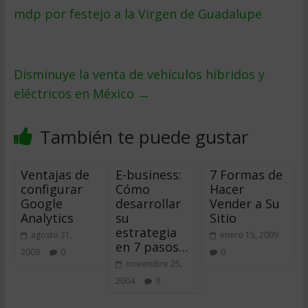
mdp por festejo a la Virgen de Guadalupe
Disminuye la venta de vehículos híbridos y
eléctricos en México
→
También te puede gustar
Ventajas de
E-business:
7 Formas de
configurar
Cómo
Hacer
Google
desarrollar
Vender a Su
Analytics
su
Sitio
estrategia
agosto 31,
enero 15, 2009
en 7 pasos…
2009
0
0
noviembre 25,
2004
9