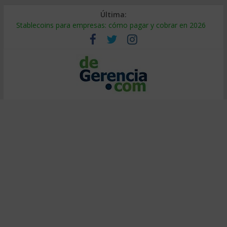
Última:
Stablecoins para empresas: cómo pagar y cobrar en 2026
Despido silencioso: qué es y por qué sale tan caro
IA en selección de personal: cómo auditarla a tiempo
Trabajo forzoso en la cadena de suministro: qué hacer
Mercado hispano de EE. UU.: cómo segmentarlo y venderle