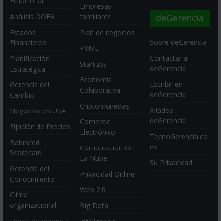
Emocional
Empresas
deGerencia
Análisis DOFA
familiares
Estados
Plan de negocios
Sobre deGerencia
Financieros
PYME
Contactar a
Planificación
Startups
deGerencia
Estratégica
Economia
Escribir en
Gerencia del
Colaborativa
deGerencia
Cambio
Criptomonedas
Aliados
Negocios en USA
deGerencia
Comercio
Fijación de Precios
Electrónico
TecnoGerencia.co
Balanced
m
Computación en
Scorecard
La Nube
Su Privacidad
Gerencia del
Privacidad Online
Conocimiento
Web 2.0
Clima
organizacional
Big Data
Libros de gerencia