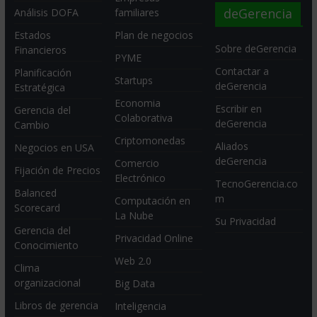
deGerencia
Análisis DOFA
familiares
Estados
Plan de negocios
Sobre deGerencia
Financieros
PYME
Contactar a
Planificación
Startups
deGerencia
Estratégica
Economia
Escribir en
Gerencia del
Colaborativa
deGerencia
Cambio
Criptomonedas
Aliados
Negocios en USA
deGerencia
Comercio
Fijación de Precios
Electrónico
TecnoGerencia.co
Balanced
m
Computación en
Scorecard
La Nube
Su Privacidad
Gerencia del
Privacidad Online
Conocimiento
Web 2.0
Clima
organizacional
Big Data
Libros de gerencia
Inteligencia