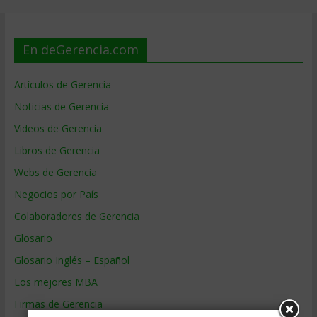
En deGerencia.com
Artículos de Gerencia
Noticias de Gerencia
Videos de Gerencia
Libros de Gerencia
Webs de Gerencia
Negocios por País
Colaboradores de Gerencia
Glosario
Glosario Inglés – Español
Los mejores MBA
Firmas de Gerencia