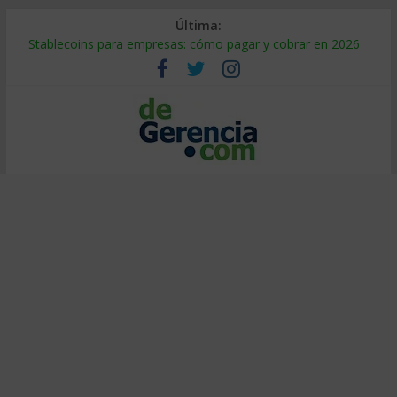
Última:
Stablecoins para empresas: cómo pagar y cobrar en 2026
Despido silencioso: qué es y por qué sale tan caro
IA en selección de personal: cómo auditarla a tiempo
Trabajo forzoso en la cadena de suministro: qué hacer
Mercado hispano de EE. UU.: cómo segmentarlo y venderle