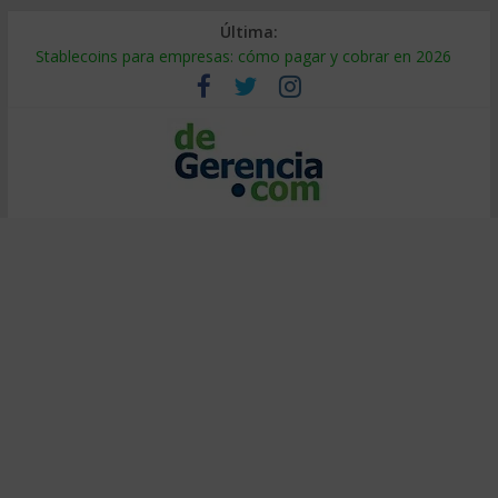
Última:
Stablecoins para empresas: cómo pagar y cobrar en 2026
Despido silencioso: qué es y por qué sale tan caro
IA en selección de personal: cómo auditarla a tiempo
Trabajo forzoso en la cadena de suministro: qué hacer
Mercado hispano de EE. UU.: cómo segmentarlo y venderle