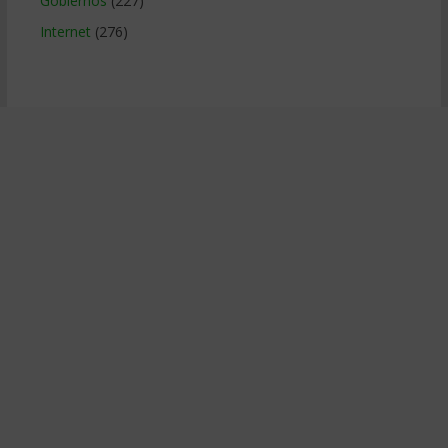
Gobiernos
(227)
Internet
(276)