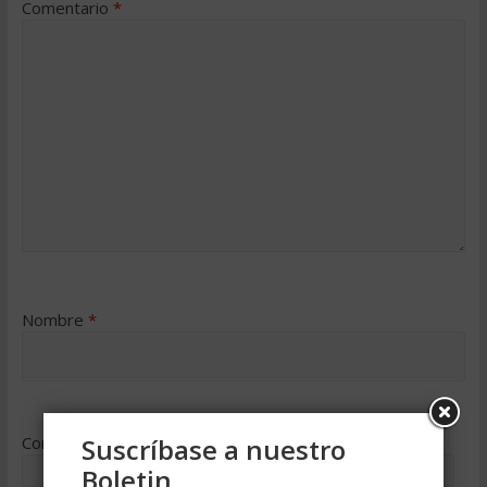
Comentario
*
Nombre
*
Correo electrónico
Suscríbase a nuestro
*
Boletin