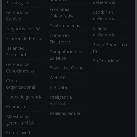
deGerencia
Estratégica
Economia
Escribir en
Gerencia del
Colaborativa
deGerencia
Cambio
Criptomonedas
Aliados
Negocios en USA
deGerencia
Comercio
Fijación de Precios
Electrónico
TecnoGerencia.co
Balanced
m
Computación en
Scorecard
La Nube
Su Privacidad
Gerencia del
Privacidad Online
Conocimiento
Web 2.0
Clima
organizacional
Big Data
Libros de gerencia
Inteligencia
Artificial
Cobranza
Realidad Virtual
Maestría de
gerencia MBA
Como invertir