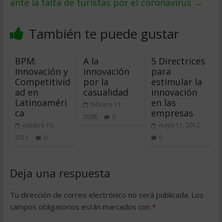
ante la falta de turistas por el coronavirus
→
También te puede gustar
BPM:
A la
5 Directrices
Innovación y
innovación
para
Competitivid
por la
estimular la
ad en
casualidad
innovación
Latinoaméri
en las
febrero 11,
ca
empresas
2008
0
octubre 10,
mayo 11, 2012
2011
0
0
Deja una respuesta
Tu dirección de correo electrónico no será publicada.
Los
campos obligatorios están marcados con
*