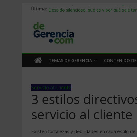
Última:
Stablecoins para empresas: cómo pagar y c
Despido silencioso: qué es y por qué sale ta
IA en selección de personal: cómo auditarla
Trabajo forzoso en la cadena de suministro:
Mercado hispano de EE. UU.: cómo segmenta
TEMAS DE GERENCIA
CONTENIDO DE
Servicio al Cliente
3 estilos directiv
servicio al cliente
Existen fortalezas y debilidades en cada estilo de