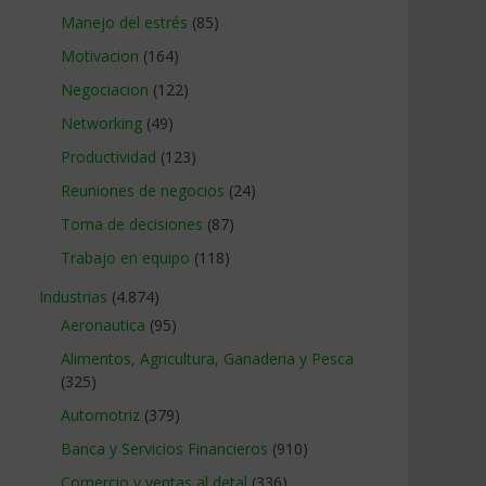
Manejo del estrés
(85)
Motivacion
(164)
Negociacion
(122)
Networking
(49)
Productividad
(123)
Reuniones de negocios
(24)
Toma de decisiones
(87)
Trabajo en equipo
(118)
Industrias
(4.874)
Aeronautica
(95)
Alimentos, Agricultura, Ganaderia y Pesca
(325)
Automotriz
(379)
Banca y Servicios Financieros
(910)
Comercio y ventas al detal
(336)