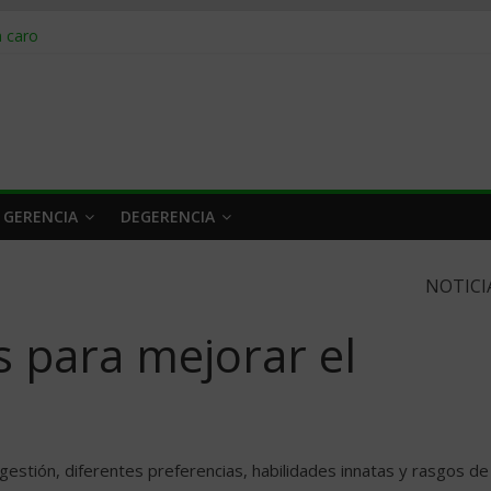
obrar en 2026
n caro
 a tiempo
 qué hacer
rlo y venderle
 GERENCIA
DEGERENCIA
NOTICI
os para mejorar el
 gestión, diferentes preferencias, habilidades innatas y rasgos de