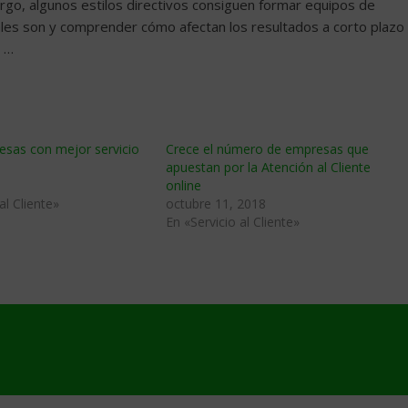
argo, algunos estilos directivos consiguen formar equipos de
cuáles son y comprender cómo afectan los resultados a corto plazo
e …
esas con mejor servicio
Crece el número de empresas que
apuestan por la Atención al Cliente
1
online
al Cliente»
octubre 11, 2018
En «Servicio al Cliente»