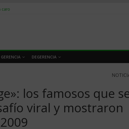
obrar en 2026
n caro
 a tiempo
 qué hacer
rlo y venderle
 GERENCIA
DEGERENCIA
NOTICI
ge»: los famosos que s
afío viral y mostraron
 2009