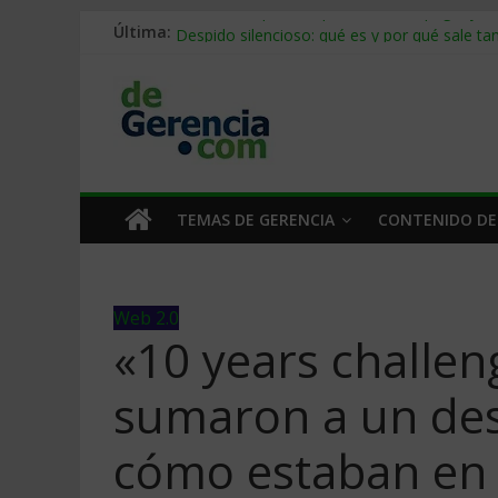
Última:
Stablecoins para empresas: cómo pagar y c
Despido silencioso: qué es y por qué sale ta
IA en selección de personal: cómo auditarla
Trabajo forzoso en la cadena de suministro:
Mercado hispano de EE. UU.: cómo segmenta
TEMAS DE GERENCIA
CONTENIDO DE
Web 2.0
«10 years challen
sumaron a un des
cómo estaban en