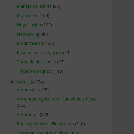
Manejo del estrés
(85)
Motivacion
(164)
Negociacion
(122)
Networking
(49)
Productividad
(123)
Reuniones de negocios
(24)
Toma de decisiones
(87)
Trabajo en equipo
(118)
Industrias
(4.874)
Aeronautica
(95)
Alimentos, Agricultura, Ganaderia y Pesca
(325)
Automotriz
(379)
Banca y Servicios Financieros
(910)
Comercio y ventas al detal
(336)