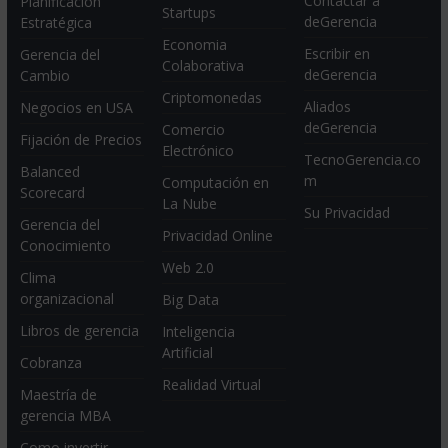
Contactar a
Planificación
Startups
deGerencia
Estratégica
Economia
Escribir en
Gerencia del
Colaborativa
deGerencia
Cambio
Criptomonedas
Aliados
Negocios en USA
deGerencia
Comercio
Fijación de Precios
Electrónico
TecnoGerencia.co
Balanced
m
Computación en
Scorecard
La Nube
Su Privacidad
Gerencia del
Privacidad Online
Conocimiento
Web 2.0
Clima
organizacional
Big Data
Libros de gerencia
Inteligencia
Artificial
Cobranza
Realidad Virtual
Maestría de
gerencia MBA
Como invertir