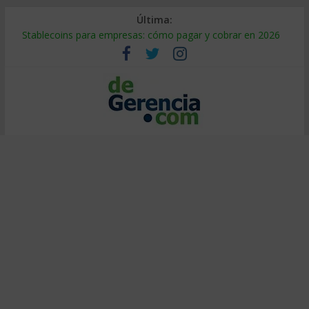
Última:
Stablecoins para empresas: cómo pagar y cobrar en 2026
Despido silencioso: qué es y por qué sale tan caro
IA en selección de personal: cómo auditarla a tiempo
Trabajo forzoso en la cadena de suministro: qué hacer
Mercado hispano de EE. UU.: cómo segmentarlo y venderle