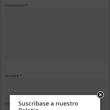
Comentario
*
Nombre
*
Suscríbase a nuestro
Correo electrónico
*