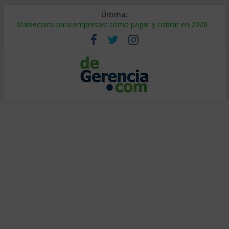
Última:
Stablecoins para empresas: cómo pagar y cobrar en 2026
Despido silencioso: qué es y por qué sale tan caro
IA en selección de personal: cómo auditarla a tiempo
Trabajo forzoso en la cadena de suministro: qué hacer
Mercado hispano de EE. UU.: cómo segmentarlo y venderle