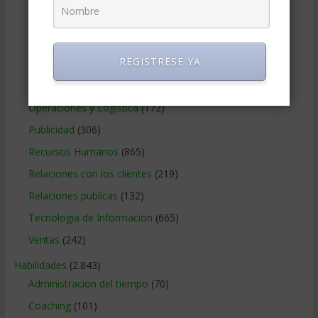
Marketing Digital
(247)
Métodos Gerenciales
(280)
REGISTRESE YA
Negocios Internacionales
(2.257)
Negocios Online
(1.405)
Operaciones y Logística
(172)
Publicidad
(306)
Recursos Humanos
(865)
Relaciones con los clientes
(219)
Relaciones publicas
(132)
Tecnologia de Informacion
(665)
Ventas
(242)
Habilidades
(2.843)
Administracion del tiempo
(70)
Coaching
(101)