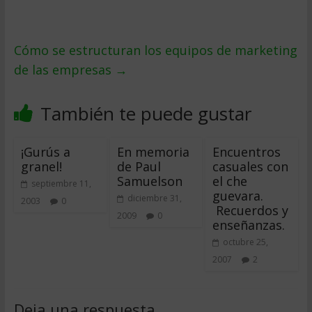
Cómo se estructuran los equipos de marketing
de las empresas
→
También te puede gustar
¡Gurús a
En memoria
Encuentros
granel!
de Paul
casuales con
Samuelson
el che
septiembre 11,
guevara.
diciembre 31,
2003
0
Recuerdos y
2009
0
enseñanzas.
octubre 25,
2007
2
Deja una respuesta