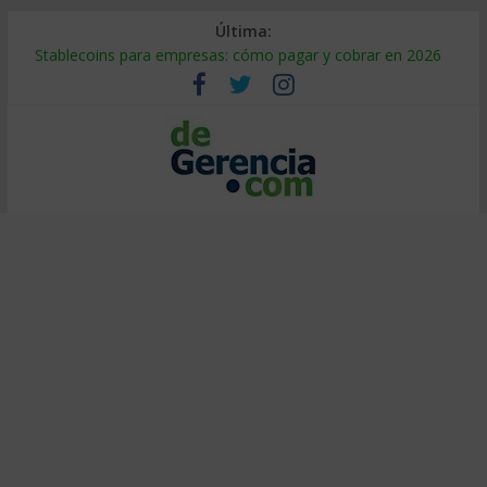
Última:
Stablecoins para empresas: cómo pagar y cobrar en 2026
Despido silencioso: qué es y por qué sale tan caro
IA en selección de personal: cómo auditarla a tiempo
Trabajo forzoso en la cadena de suministro: qué hacer
Mercado hispano de EE. UU.: cómo segmentarlo y venderle