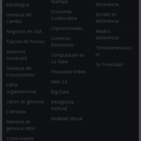
Startups
deGerencia
Estratégica
Economia
Escribir en
Gerencia del
Colaborativa
deGerencia
Cambio
Criptomonedas
Aliados
Negocios en USA
deGerencia
Comercio
Fijación de Precios
Electrónico
TecnoGerencia.co
Balanced
m
Computación en
Scorecard
La Nube
Su Privacidad
Gerencia del
Privacidad Online
Conocimiento
Web 2.0
Clima
organizacional
Big Data
Libros de gerencia
Inteligencia
Artificial
Cobranza
Realidad Virtual
Maestría de
gerencia MBA
Como invertir