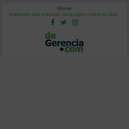
Última:
Stablecoins para empresas: cómo pagar y cobrar en 2026
Despido silencioso: qué es y por qué sale tan caro
IA en selección de personal: cómo auditarla a tiempo
Trabajo forzoso en la cadena de suministro: qué hacer
Mercado hispano de EE. UU.: cómo segmentarlo y venderle