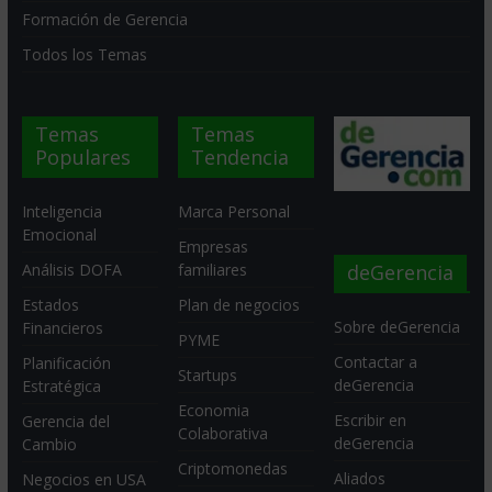
Formación de Gerencia
Todos los Temas
Temas
Temas
Populares
Tendencia
Inteligencia
Marca Personal
Emocional
Empresas
deGerencia
Análisis DOFA
familiares
Estados
Plan de negocios
Sobre deGerencia
Financieros
PYME
Contactar a
Planificación
Startups
deGerencia
Estratégica
Economia
Escribir en
Gerencia del
Colaborativa
deGerencia
Cambio
Criptomonedas
Aliados
Negocios en USA