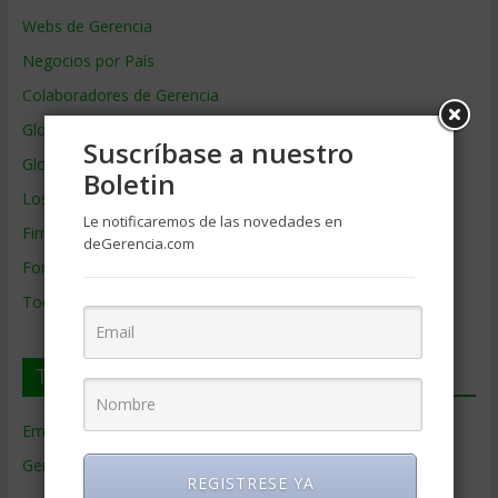
Webs de Gerencia
Negocios por País
Colaboradores de Gerencia
Glosario
Suscríbase a nuestro
Glosario Inglés – Español
Boletin
Los mejores MBA
Le notificaremos de las novedades en
Firmas de Gerencia
deGerencia.com
Formación de Gerencia
Todos los Temas
Temas de Gerencia
Empresas de Gerencia
(38)
Gerencia
(9.477)
REGISTRESE YA
Ciencias Económicas
(80)