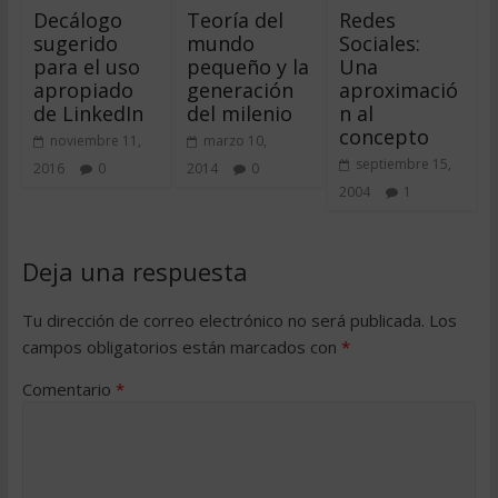
Decálogo
Teoría del
Redes
sugerido
mundo
Sociales:
para el uso
pequeño y la
Una
apropiado
generación
aproximació
de LinkedIn
del milenio
n al
concepto
noviembre 11,
marzo 10,
septiembre 15,
2016
0
2014
0
2004
1
Deja una respuesta
Tu dirección de correo electrónico no será publicada.
Los
campos obligatorios están marcados con
*
Comentario
*