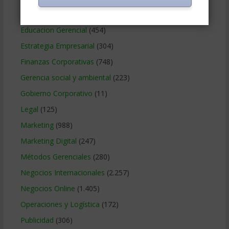
Contabilidad
(466)
Educacion Gerencial
(454)
Estrategia Empresarial
(304)
Finanzas Corporativas
(748)
Gerencia social y ambiental
(223)
Gobierno Corporativo
(11)
Legal
(125)
Marketing
(988)
Marketing Digital
(247)
Métodos Gerenciales
(280)
Negocios Internacionales
(2.257)
Negocios Online
(1.405)
Operaciones y Logística
(172)
Publicidad
(306)