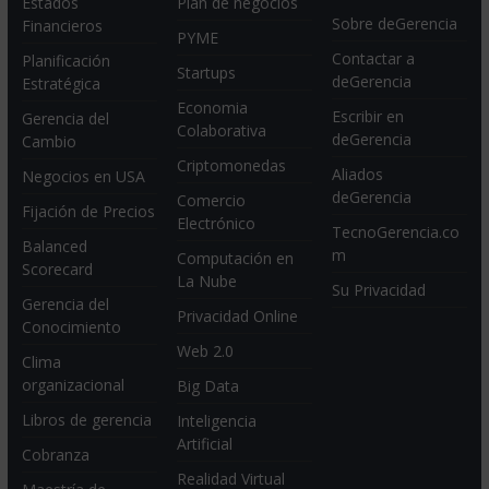
Estados
Plan de negocios
Sobre deGerencia
Financieros
PYME
Contactar a
Planificación
Startups
deGerencia
Estratégica
Economia
Escribir en
Gerencia del
Colaborativa
deGerencia
Cambio
Criptomonedas
Aliados
Negocios en USA
deGerencia
Comercio
Fijación de Precios
Electrónico
TecnoGerencia.co
Balanced
m
Computación en
Scorecard
La Nube
Su Privacidad
Gerencia del
Privacidad Online
Conocimiento
Web 2.0
Clima
organizacional
Big Data
Libros de gerencia
Inteligencia
Artificial
Cobranza
Realidad Virtual