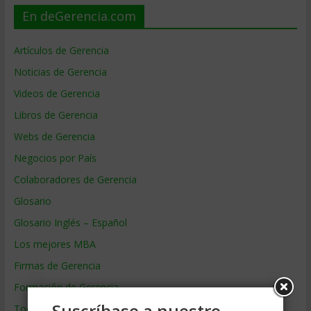
En deGerencia.com
Artículos de Gerencia
Noticias de Gerencia
Videos de Gerencia
Libros de Gerencia
Webs de Gerencia
Negocios por País
Colaboradores de Gerencia
Glosario
Glosario Inglés – Español
Los mejores MBA
Firmas de Gerencia
Formación de Gerencia
Suscríbase a nuestro
Todos los Temas