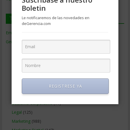
Boletin
Temas de Gerencia
Le notificaremos de las novedades en
deGerencia.com
Empresas de Gerencia
(38)
Gerencia
(9.477)
Ciencias Económicas
(80)
Contabilidad
(466)
Educacion Gerencial
(454)
Estrategia Empresarial
(304)
Finanzas Corporativas
(748)
REGISTRESE YA
Gerencia social y ambiental
(223)
Gobierno Corporativo
(11)
Legal
(125)
Marketing
(988)