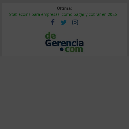
Última:
Stablecoins para empresas: cómo pagar y cobrar en 2026
Despido silencioso: qué es y por qué sale tan caro
IA en selección de personal: cómo auditarla a tiempo
Trabajo forzoso en la cadena de suministro: qué hacer
Mercado hispano de EE. UU.: cómo segmentarlo y venderle